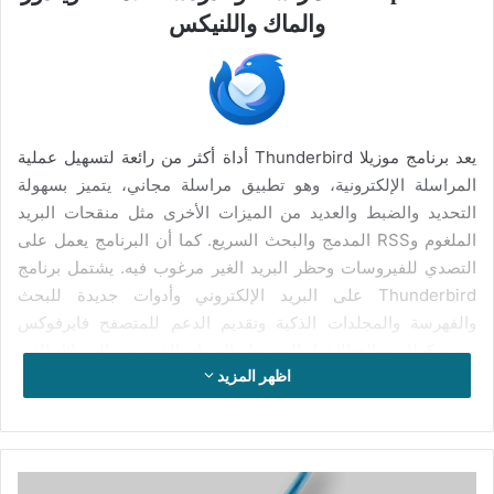
والماك واللنيكس
يعد برنامج موزيلا Thunderbird أداة أكثر من رائعة لتسهيل عملية
المراسلة الإلكترونية، وهو تطبيق مراسلة مجاني، يتميز بسهولة
التحديد والضبط والعديد من الميزات الأخرى مثل منقحات البريد
الملغوم وRSS المدمج والبحث السريع. كما أن البرنامج يعمل على
التصدي للفيروسات وحظر البريد الغير مرغوب فيه. يشتمل برنامج
Thunderbird على البريد الإلكتروني وأدوات جديدة للبحث
والفهرسة والمجلدات الذكية وتقديم الدعم للمتصفح فايرفوكس
ويضم كذلك معالج الإعداد المبسط والحماية القوية من الرسائل الغير
اظهر المزيد
مرغوب فيها التي تشمل فلاتر مكافحة التصيد الاحتيالي ومكافحة
البريد الضار.
يتيح لك برنامج Thunderbird إمكانية إدارة بريدك الالكتروني بكفاءة
تحميل
عالية، لأنه يتوفر على تحديثات جديدة ضمنتها الشركة المطورة