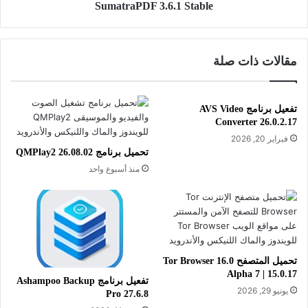
SumatraPDF 3.6.1 Stable
. إضافة العديد من التحديثات
. إمكانية تفعيل البريد السابق واستعادة المحادثات وجهات الاتصال
السابقة.
مقالات ذات صلة
Thunderbird هو برنامج بريد إلكتروني مفتوح المصدر يتميز بسهولة
الاستخدام وقابلية التخصيص العالية. يوفر Thunderbird أمانًا قويًا
تفعيل برنامج AVS Video
من خلال دعم التشفير وإدارة الرسائل المزعجة، بالإضافة إلى دعم
Converter 26.0.2.17
متعدد الحسابات وتنظيم فعال للبريد الإلكتروني. يعد خيارًا ممتازًا
فبراير 20, 2026
للأفراد والمؤسسات الباحثة عن بديل مجاني وموثوق لعمليات إدارة
تحميل برنامج QMPlay2 26.08.02
البريد الإلكتروني.
منذ أسبوع واحد
تحميل المتصفح Tor Browser 16.0
Alpha 7 | 15.0.17
تفعيل برنامج Ashampoo Backup
يونيو 29, 2026
Pro 27.6.8