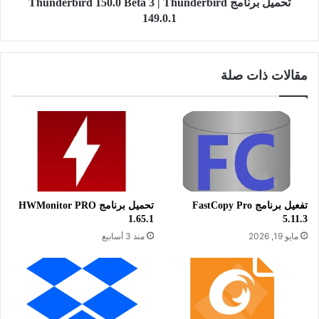
تحميل برنامج Thunderbird 150.0 Beta 3 | Thunderbird
149.0.1
يمكنك أيضًا إنشاء قناة دردشة خاصة بك ودعوة الأصدقاء والعائلة
للانضمام إليها، مع إمكانية حظر المستخدمين غير المرغوب فيهم أو
المخالفين للقوانين.
مقالات ذات صلة
يوفر لك برنامج TeamTalk مجموعة واسعة من خيارات التحكم في
مستوى صوت السماعات والميكروفون، بما في ذلك إمكانية كتم
الصوت أو تسجيله بسهولة بضغطة زر واحدة. كما يسمح لك ببث
الصوت والموسيقى من جهاز الكمبيوتر الخاص بك ليتمكن جميع
الأشخاص المتواجدون في نفس القناة من الاستماع إليها. بالإضافة
إلى ذلك، يمكنك تنزيل الملفات التي يشاركها المستخدمون الآخرون
بكل سهولة.
تفعيل برنامج FastCopy Pro
تحميل برنامج HWMonitor PRO
1.65.1
5.11.3
مايو 19, 2026
منذ 3 أسابيع
يُعتبر برنامج TeamTalk من أبرز الحلول المجانية للدردشة الصوتية
عبر قنوات اتصال على خوادم تضم مستخدمين من مختلف أنحاء
العالم. يتيح لك هذا البرنامج فرصة التعرف على أصدقاء جدد وتنظيم
اجتماعات مع فريق العمل لمناقشة مواضيع متنوعة ومفيدة. يدعم
TeamTalk الدردشة الصوتية والكتابية، إلى جانب التراسل عن بُعد