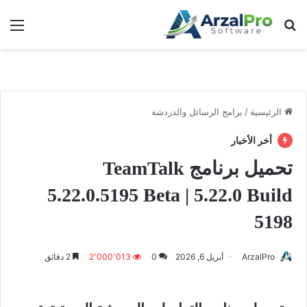
بحث عن
الق
الرئيسية
/
برامج الرسائل والدردشة
أخر الأخبار
تحميل برنامج TeamTalk
5.22.0.5195 Beta | 5.22.0 Build
5198
ArzalPro
أبريل 6, 2026
0
2٬000٬013
2 دقائق