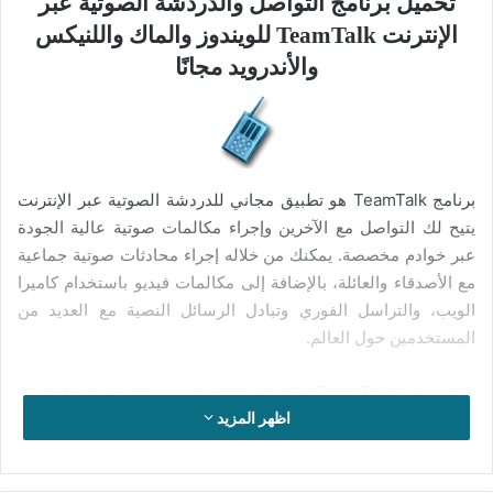
تحميل برنامج التواصل والدردشة الصوتية عبر
الإنترنت TeamTalk للويندوز والماك واللنيكس
والأندرويد مجانًا
برنامج TeamTalk هو تطبيق مجاني للدردشة الصوتية عبر الإنترنت
يتيح لك التواصل مع الآخرين وإجراء مكالمات صوتية عالية الجودة
عبر خوادم مخصصة. يمكنك من خلاله إجراء محادثات صوتية جماعية
مع الأصدقاء والعائلة، بالإضافة إلى مكالمات فيديو باستخدام كاميرا
الويب، والتراسل الفوري وتبادل الرسائل النصية مع العديد من
المستخدمين حول العالم.
يوفر برنامج TeamTalk إمكانية إنشاء غرف دردشة صوتية خاصة مع
اظهر المزيد
فريق العمل أو مجموعة من أصدقائك المقربين، بالإضافة إلى تبادل
الملفات والصور والموسيقى مع مستخدمين آخرين على الخادم. يتيح
لك البرنامج تسجيل المكالمات الصوتية بجودة عالية، وبث مباشر