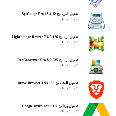
arm64
TeamTalk 5 for iOS 9.0 and later
تفعيل البرنامج 13.4.12 SysGauge Pro
TeamTalk 5 for Android 5 and later (ARMv7A,
منذ 6 ساعات
ARM64, x86, x86_64)
برنامج TeamTalk هو تطبيق مجاني يساعدك على التواصل مع
تفعيل برنامج Light Image Resizer 7.6.5.176
الآخرين عبر الإنترنت باستخدام مجموعة متنوعة من أدوات الاتصال،
منذ 6 ساعات
مثل الدردشة الصوتية والنصية، مكالمات الفيديو، وتبادل الملفات.
كما يدعم مشاركة شاشة سطح المكتب، تسجيل المكالمات، البث
المباشر، وإنشاء قنوات خاصة. يتوفر التطبيق على منصات متعددة
تفعيل برنامج ReaConverter Pro 8.0.235
مثل Windows وAndroid وMac، مما يجعله مناسبًا للاستخدام عبر
منذ 6 ساعات
أجهزة مختلفة. يتميز بواجهة أنيقة وبسيطة تسهل التعامل معه حتى
للمبتدئين.
تحميل المتصفح Brave Browser 1.93.132
منذ 6 ساعات
الرسائل والدردشة
دردشة
تحميل برنامج Google Drive 129.0.1.0
منذ 6 ساعات