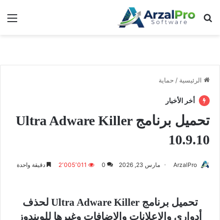
بحث عن
الق
الرئيسية
/
حماية
أخر الأخبار
تحميل برنامج Ultra Adware Killer
10.9.10
ArzalPro
مارس 23, 2026
0
2٬005٬011
دقيقة واحدة
تحميل برنامج Ultra Adware Killer لحذف
أدواري والإعلانات والإضافات وغيرها للويندوز