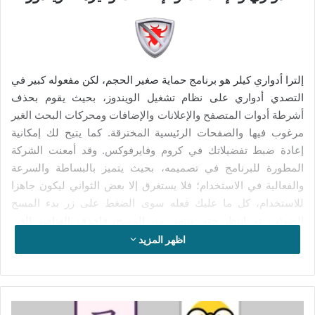
إلترا أدواري كيلر هو برنامج حماية صغير الحجم، لكن مفعوله كبير في
التصدي أدواري على نظام تشغيل الويندوز، بحيث يقوم بحذف
أشرطة أدوات المتصفح والإعلانات والإضافات ومحركات البحث الغير
مرغوب فيها والصفحات الرئيسية المخترقة. كما يتيح لك إمكانية
إعادة ضبط تفضيلاتك في كروم وفايرفوكس. وقد أمعنت الشركة
المطورة للبرنامج في تصميمه، بحيث يتميز بالبساطة والسرعة
والفعالية في الاستخدام؛ فلا يستغرق إلا بعض الثواني ليكون جاهزا
للاستخدام، كل ما عليك فعله سوى الضغط على زر بدء المسح
الضوئي، ثم انتظر حتى ينتهي من المسح، فاحذف العناصر الغير
مرغوب فيها التي يحددها البرنامج.
اظهر المزيد
يعد برنامج إلترا أدواري كيلر أداة قوية لتجاوز اللحظات الحرجة
والصعبة؛ فحينما تقوم على سبيل المثال بتحميل برنامج معين
وتنصيبه على جهاز الكمبيوتر الخاص بك، قد يكون مرتبط بشريط
تحميل