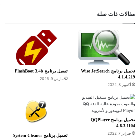
معلومات تقنية عن البرنامج:
مقالات ذات صلة
العنوان: Ultra Adware Killer 10.9.10
اسم الملف: UltraAdwareKiller.exe
حجم الملف: 18.29 ميجابايت
الإصدار: 10.9.10
تاريخ التحديث: 23 مارس 2026
متطلبات التشغيل: يدعم جميع إصدارات
تحميل برنامج Wise JetSearch
تفعيل برنامج FlashBoot 3.4b
4.1.4.219
مارس 9, 2026
الويندوز
أكتوبر 3, 2022
اللغة: يدعم العديد من اللغات
الترخيص: مجاني
المطور:
Alfredo Anibal Dos Santos
تحميل برنامج QQPlayer
Da Silva
4.6.3.1104
الموقع:
www.carifred.com
فبراير 7, 2022
تحميل برنامج System Cleaner