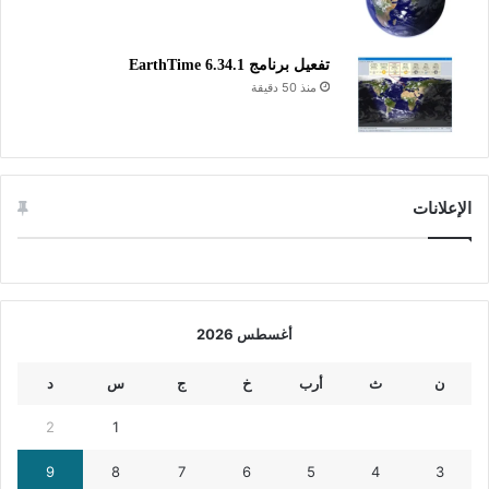
تفعيل برنامج EarthTime 6.34.1
منذ 50 دقيقة
الإعلانات
أغسطس 2026
ن
ث
أرب
خ
ج
س
د
2
1
9
8
7
6
5
4
3