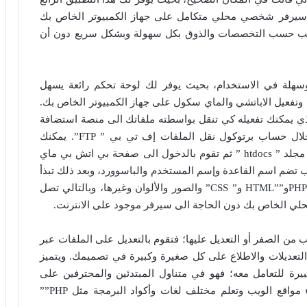
 سيرفر شخصي محلي متكامل على جهاز الكمبيوتر الخاص بك
 الويب حسب التخصصات والذوق بكل سهولة وبشكل سريع دون أن
خدام بسيطة وسهلة في الاستخدام، بحيث يوفر لك لوحة تحكم رائعة يسهل
ل وتفعيل الاباتشي والماي سكول على جهاز الكمبيوتر الخاص بك.
برنامج أيضا برنامج نقل الملفات “FileZilla” الذي يمكنك تفعيله كي تنقل بواسطته ملفاتك الى منصة استضافة
موقع الويب الخاص بك الموجود على الانترنت من خلال حساب برتوكول نقل الملفات إف تي بي ” FTP”. يمكنك
استخدام البرنامج لإضافة الموقع الخاص بك من خلال مجلد ” htdocs ” ثم تقوم بالدخول الى صفحة بي اتش بي ماي
 موقع الويب تضم اسم القاعدة وإسم المستخدم والباسوورد، وبعد ذلك تبذأ
في تصميم موقعك الالكتروني؛ فتقوم بوضع أكواد ” “PHPو””HTML و” CSS” والصور والألوان وغيرها، وبالتالي تصل
لي الخاص بك دون الحاجة الى سيرفر موجود على الانترنت.
في تصميم موقع الويب من الصفر أو التعديل عليها؛ فتقوم بالتعديل على الملفات عبر
تعديلات والاطلاع على كل صغيرة وكبيرة في تصميمك. ويتميز
 خبرة كبيرة للتعامل معه؛ فهو في متناول المبتدئين والمحترفين على
السواء، ويعد أفضل الأدوات المجانية للتصميم وإنشاء مواقع الويب وتعلم مختلف لغات وأكواد البرمجة مثل PHP””