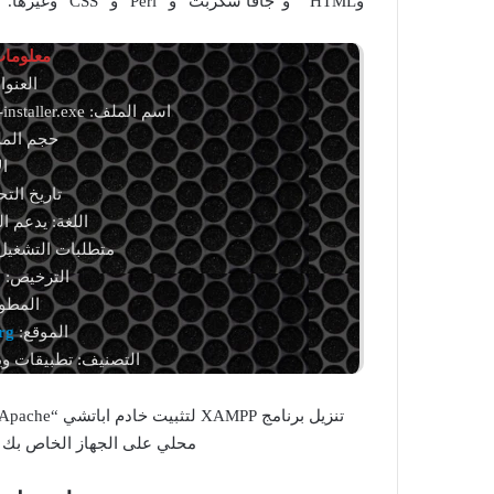
وHTML”” و”جافا سكربت” و “Perl” و “CSS” وغيرها.
معلومات 
العنوان: .2.12
اسم الملف: xampp-windows-x64-8.2.12-0-VS16-installer.exe
حجم الملف: 150.28 
الإ
تاريخ التحديث: 21 
اللغة: يدعم الل
متطلبات التشغيل:
الترخيص: 
المطور: Friends
الموقع:
rg
التصنيف: تطبيقات وي
محلي على الجهاز الخاص بك ل