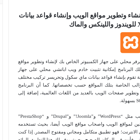
شاء وتطوير مواقع الويب وإنشاء قواعد بيانات
تنصبي سيرفر محلي على جهاز الكمبيوتر الخاص بك لإنشاء وتطوير مواقع
لك البرنامج إمكانية تثبيت خادم ويب اباتشي محلي على جهاز
ة تقوم بإنشاء قواعد بيانات ماي سكول وتحريسر تركيب مختلف
والب الخاصة بتلك المواقع حسب تخصصاتها. كما أن البرنامج
تطوير صفحات الويب بالعديد من اللغات العالمية، إضافة إلى
يدعم برنامج XAMPP العديد من منصات مواقع الويب مثل “WordPress” و”Joomla!” و”Drupal” و “PrestaShop”
جين لمواقع الويب واصحاب مواقع الويب أيضا، بحيث تستخدمه
الانترنت؛ فهو تطبيق متكامل ومجاني ومفتوح المصدر. إذا كنت
ني فأنت في المكان الصحيح، بحيث يوفر لك هذا التطبيق الرائع