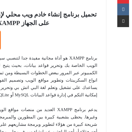
تحميل برنامج إنشاء خادم ويب محلي لإن
مشاركة عبر البريد
على الجهاز XAMPP للويندوز واللينكس والماك
برنامج XAMPP هو أداة مجانية مفيدة جدا ل
الويب الخاصة بك وتحرير قواعد بيانات، بحيث يتيح 
الكمبيوتر عبر المرور ببعض الخطوات البسيطة ومن ثم
انواع السكريبتات وتطوير مواقع الويب وتصميم الق
يساعدك على تشغيل وتعلم لغة البي اتش بي وتحرير و
إمكانية التكم في إدارة قواعد البيانات MySQL أو SQLite بسهولة.
وغيرها. يحظى بشعبية كبيرة بين المطورين والمبرم
شريحة كبيرة من هؤلاء لتطوير وبرمجة مشاريعهم على 
أحد هؤلاء أو أحد الباحثين عن إنشاء سيرفر محلي مجا