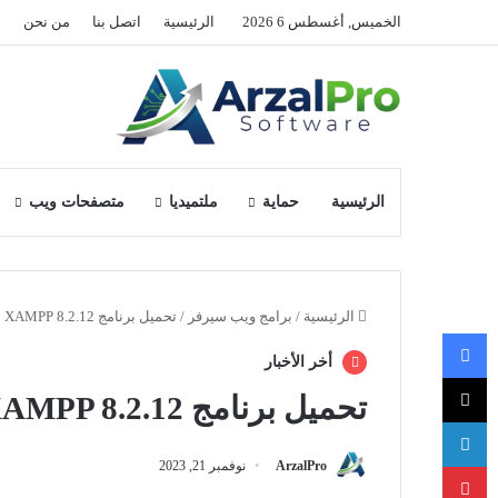
الخميس, أغسطس 6 2026
الرئيسية
اتصل بنا
من نحن
ا
الرئيسية
حماية
ملتميديا
متصفحات ويب
الرئيسية
/
برامج ويب سيرفر
/
تحميل برنامج XAMPP 8.2.12
فيسبوك
أخر الأخبار
‫X
تحميل برنامج XAMPP 8.2.12
لينكدإن
بينتيريست
ArzalPro
نوفمبر 21, 2023