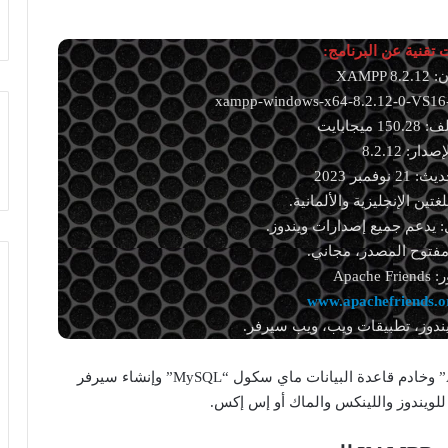
تقنية عن البرنامج:
XAMPP 8
ميجابايت
صدار: 8.2.12
نوفمبر 2023
غتين الإنجليزية والألمانية.
 يدعم جميع إصدارات ويندوز.
مفتوح المصدر، مجاني.
Apache 
www.apachefriends.o
ندوز، تطبيقات ويب، ويب سيرفر.
تنزيل برنامج XAMPP لتثبيت خادم اباتشي “Apache” وخادم قاعدة البيانات ماي سكول “MySQL” وإنشاء سيرفر
لويندوز واللينكس والماك أو إس إكس.