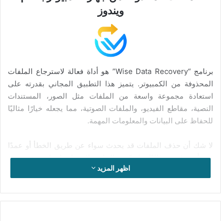
ويندوز
برنامج “Wise Data Recovery” هو أداة فعالة لاسترجاع الملفات
المحذوفة من الكمبيوتر. يتميز هذا التطبيق المجاني بقدرته على
استعادة مجموعة واسعة من الملفات مثل الصور، المستندات
النصية، مقاطع الفيديو، والملفات الصوتية، مما يجعله خيارًا مثاليًا
للحفاظ على البيانات والمعلومات المهمة.
لا شك أن حذف الملفات قد يحدث سواء عن طريق الخطأ أو عمدًا
في أي وقت، وغالبًا ما تكون الحاجة لاستعادتها ملحة. في هذه
اظهر المزيد
الحالة، تصبح الرغبة في استرجاع الملفات المفقودة كبيرة، ويُعتبر
استخدام برامج مثل Wise Data Recovery الحل الأمثل. يقدم هذا
البرنامج فوائد كبيرة في استعادة الملفات بسهولة، خاصة تلك
المحفوظة على القرص الصلب قبل حذفها. يوفر Wise Data
تحميل
Recovery ميزات فعالة لاسترجاع المستندات المحذوفة مثل ملفات