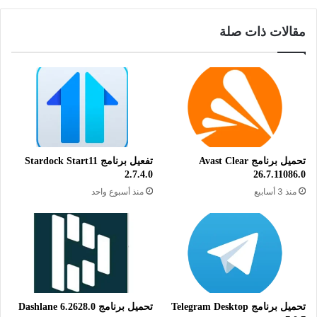
تطبيقًا شاملاً وفعالًا لاستعادة الملفات المحذوفة من وحدات التخزين
مقالات ذات صلة
المحمولة مثل الفلاش ديسك وبطاقات الذاكرة. يتميز البرنامج
بواجهة مستخدم بسيطة تتيح لك استرجاع الملفات المفقودة بسرعة
وكفاءة. نظرًا لدعمه لنظام ويندوز، فهو متاح ومناسب لمعظم
المستخدمين. يمكنك تنزيل النسخة المجانية من البرنامج بسهولة عبر
الرابط أدناه، ثم الضغط على زر التحميل وتنصيب البرنامج على جهاز
الكمبيوتر الخاص بك. هذا الإصدار الأحدث يضمن لك الحصول على
التحديثات اللازمة والاستمتاع بأفضل أداء في استعادة الملفات مجانًا.
تحميل برنامج Avast Clear
تفعيل برنامج Stardock Start11
الميزات الرئيسية للبرنامج:
2.7.4.0
26.7.11086.0
منذ 3 أسابيع
منذ أسبوع واحد
* واجهة مستخدم سهلة وبسيطة تضمن تجربة استخدام مريحة.
* استعادة متنوعة لأنواع الملفات مثل الصور، الفيديوهات،
المستندات، الملفات الصوتية، البرامج والمزيد.
* سرعة فائقة في البحث عن الملفات المحذوفة واستعادتها لتوفير
الوقت والجهد.
* دعم استعادة الملفات من أنظمة الملفات المختلفة مثل NTFS،
FAT، exFAT وغيرها.
تحميل برنامج Telegram Desktop
تحميل برنامج Dashlane 6.2628.0