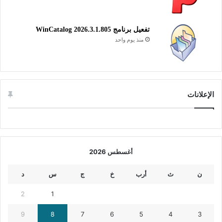
متنوعة من الملفات بما في ذلك الصور، الفيديوهات، المستندات،
الملفات الصوتية، والبرامج. يتيح لك البرنامج البحث السريع والفعال
تفعيل برنامج WinCatalog 2026.3.1.805
عن الملفات المحذوفة واستعادتها بسهولة ويسر.
منذ يوم واحد
استعادة الملفات المحذوفة
الإعلانات
أغسطس 2026
ن
ث
أرب
خ
ج
س
د
2
1
9
8
7
6
5
4
3