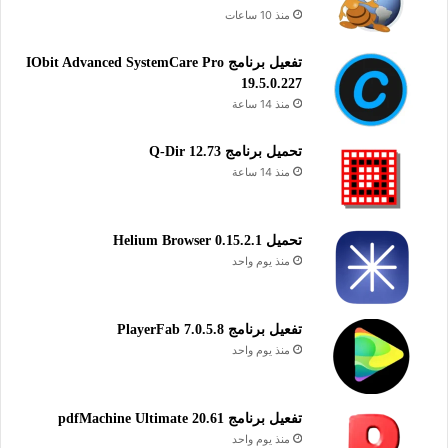
منذ 10 ساعات
تفعيل برنامج IObit Advanced SystemCare Pro
تنشيط برنامج Wise Data Recovery لاستعادة الملفات المفقودة
19.5.0.227
من وحدات التخزين المختلفة على أجهزة الكمبيوتر والأجهزة
منذ 14 ساعة
المحمولة مثل الفلاش ديسك وبطاقات الذاكرة بنظام ويندوز.
تحميل برنامج Q-Dir 12.73
تحميل ملف تنصيب برنامج Wise Data Recovery
منذ 14 ساعة
زائد ملف التفعيل
رابط التحميل الأول
تحميل Helium Browser 0.15.2.1
منذ يوم واحد
تحميل
رابط التحميل الثاني
تفعيل برنامج PlayerFab 7.0.5.8
تحميل
منذ يوم واحد
يساعدك برنامج “Wise Data Recovery” على استعادة الملفات
المفقودة من مساحة التخزين في الهارد ديسك وأجهزة أخرى مثل
تفعيل برنامج pdfMachine Ultimate 20.61
منذ يوم واحد
الفلاش ديسك وبطاقات الذاكرة. يمكنك من استرجاع مجموعة