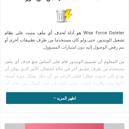
Wise Force Deleter هو أداة لحذف أي ملف مثبت على نظام
تشغيل الويندوز، حتى ولو كان مستخدما من طرف تطبيقات أخرى أو
يتم رفض الوصول إليه دون امتيازات المسؤول.
من المعلوم أن تصميم الويندوز قام على أساس منع حذف أي ملف
مستخدم من طرف تطبيق آخر في حالة اشتغال، الأمر الذي يمكن أن
يؤدي إلى حدوث عطل؛ فعلى الرغم من أن ذلك يشكل ميزة أمنية،
لكنها ميزة ملازمة لجانب سلبي يكمن في عدم التمكن من حذف أي
ملف من الملفات التي من المحتمل أن تكون ضارة أو غير مرغوب
فيها، لأن النظام يعتبرها على أنها غير قابلة للوصول.
اظهر المزيد
بناء على ما سبق، هنا يأتي دور برنامج Wise Force Deleter الذي
هو عبارة عن أداة تقطيع مخصصة توفر لك وسيلة آمنة لحذف ملفات
مثبتة على الويندوز بشكل نهائي، حتى وإن كانت مقفلة بواسطة
تحميل