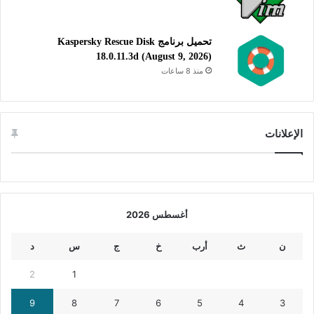
تحميل برنامج Kaspersky Rescue Disk
18.0.11.3d (August 9, 2026)
منذ 8 ساعات
الإعلانات
أغسطس 2026
ن
ث
أرب
خ
ج
س
د
2
1
9
8
7
6
5
4
3