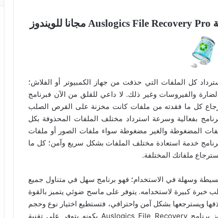
دوز
ة رائعة وفعالة لاسترداد كل الملفات التي حذفت من جهاز الكمبيوتر أو الفلاش؛
الضارة والفيروسات وغير ذلك. لا داعي للقلق من الآن فبرنامج
لحل المناسب لاسترجاع كل ما فقدته من ملفات كانت مخزنة على القرص الصلب
رنامج بفعالية وسرعة استرداد مختلف الملفات المحذوفة بكل
ملفات المضغوطة والغير مضغوطة سواء ملفات الصور أو ملفات
لبرنامج خدمة استعادة مختلف الملفات بشكل سريع وآمن؛ كل ما
سترجاع ملفاتك المختلفة.
Auslogics File Rec على واجهة بسيطة وسهلة في الاستخدام؛ فهو برنامج سهل في متناول جميع
لب خبرة كبيرة لاستخدامه. يتوفر على ماسح ضوئي يتميز بالقوة
فها ويسترجعها بشكل آمن واحترافي، فتستطيع اختيار نوع وحجم
وتاريخ واسم ومكان تخزين الملفات المفقودة. ويتميز برنامج Auslogics File Recovery بكونه يتوفر على تقنية