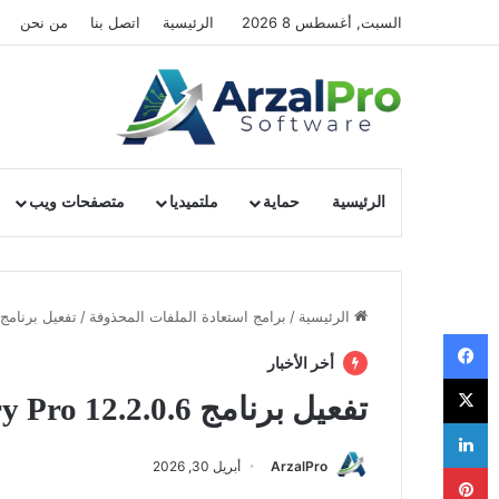
السبت, أغسطس 8 2026
الرئيسية
اتصل بنا
من نحن
الرئيسية
حماية
ملتميديا
متصفحات ويب
الرئيسية
/
برامج استعادة الملفات المحذوفة
/
تفعيل برنامج slogics File Recovery Pro 12.2.0.6
فيسبوك
أخر الأخبار
‫X
تفعيل برنامج Auslogics File Recovery Pro 12.2.0.6
لينكدإن
ArzalPro
أبريل 30, 2026
بينتيريست