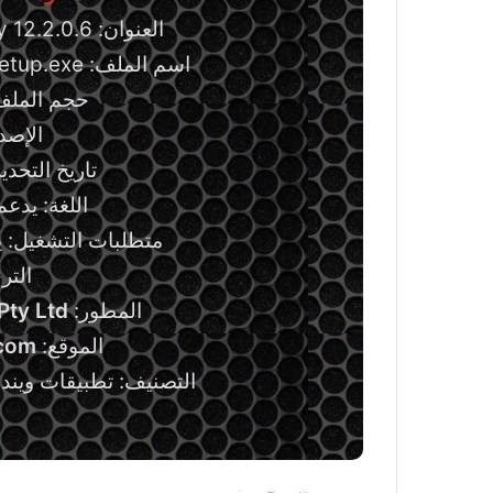
العنوان: Auslogics File Recovery 12.2.0.6
اسم الملف: auslogics-file-recovery-setup.exe
حجم الملف: 20.71 ميجا
الإصدار: 6
تاريخ التحديث: 29 أبري
اللغة: يدعم
متطلبات التشغيل: ي
الترخي
المطور:
Pty Ltd
الموقع:
com
التصنيف: تطبيقات ويندو