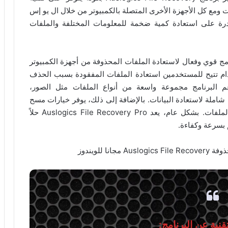
ومع كل الأجهزة الأخرى المتصلة بالكمبيوتر من خلال ال يو إس
دا القدرة على استعادة كمية ضخمة للمعلومات المختلفة والملفات
Auslogics File Recovery Pro هو برنامج قوي وفعال لاستعادة الملفات المحذوفة من أجهزة الكمبيوتر
خدام تتيح للمستخدمين استعادة الملفات المفقودة بسبب الحذف
 البرنامج مجموعة واسعة من أنواع الملفات مثل الصور،
 شاملة لاستعادة البيانات. بالإضافة إلى ذلك، يوفر خيارات مسح
عميق ومتقدم لضمان استرداد أكبر عدد ممكن من الملفات. بشكل عام، يعد Auslogics File Recovery Pro حلاً
 بسرعة وكفاءة.
نية عن البرنامج: