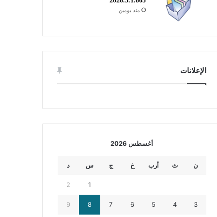
2026.3.1.805
منذ يومين
الإعلانات
أغسطس 2026
ن
ث
أرب
خ
ج
س
د
2
1
9
8
7
6
5
4
3