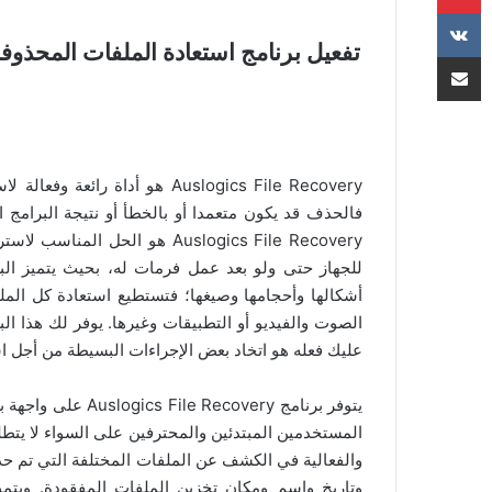
تفعيل برنامج استعادة الملفات المحذوفة Auslogics File Recovery Pro مجانا للوين
مشاركة عبر البريد
Auslogics File Recovery هو أدا
فالحذف قد يكون متعمدا أو بالخطأ أو نتيجة البرامج 
Auslogics File Recovery هو ا
للجهاز حتى ولو بعد عمل فرمات له، بحيث يتميز الب
أشكالها وأحجامها وصيغها؛ فتستطيع استعادة كل ال
الصوت والفيديو أو التطبيقات وغيرها. يوفر لك هذا ا
عليك فعله هو اتخاد بعض الإجراءات البسيطة من أجل ا
يتوفر برنامج overy
المستخدمين المبتدئين والمحترفين على السواء لا يتط
والفعالية في الكشف عن الملفات المختلفة التي تم حذ