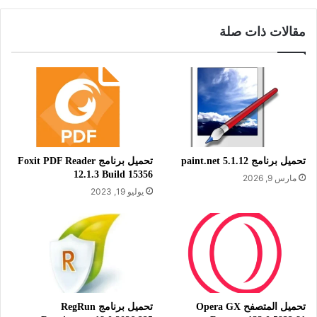
استخدامها على حساباتك على مختلف مواقع الإنترنت. يوفر لك
تطبيق ريموت دسكتوب منجر درجة عالية جدا من الأمان، لأنه يعتمد
مقالات ذات صلة
على خوارزميات حديثة وقوية لتشفير البيانات وحمايتها، لذلك يعتبر
من البرامج الرائدة في توفير الأمان للقيام بعملية الربط والاتصال
بأجهزة الكمبيوتر عن بعد اتصالا بالإنترنت، وبالتالي يمكنك التحكم
الكامل في سطح المكتب أجهزة الكمبيوتر المستهدفة، واستخدامها
عن بعد بكل خرية وأمان. ويوفر لك البرنامج أيضا إمكانية الاتصال
الآمن بالإنترنت، من خلال أكثر من 25 نوع “VPN” يمكنك استخدامها
لحماية خصوصيتك على الإنترنت.
تحميل برنامج paint.net 5.1.12
تحميل برنامج Foxit PDF Reader
12.1.3 Build 15356
مارس 9, 2026
يوليو 19, 2023
معلومات تقنية عن البرنامج:
العنوان: Remote Desktop Manager
2025.3.32.0
تحميل المتصفح Opera GX
تحميل برنامج RegRun