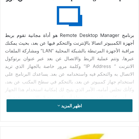
برنامج Remote Desktop Manager هو أداة مجانية تقوم بربط
أجهزة الكمبيوتر اتصالا بالإنترنت والتحكم فيها عن بعد، بحيث يمكنك
مراقبة الأجهزة المرتبطة بالشبكة المحلية “LAN” ومشاركة الملفات
عبرها، وتتم عملية الربط والاتصال عن بعد عبر عنوان برتوكول
الانترنت ” IP Address” وكلمة مرور خاصة بالجهاز الذي تريد
الاتصال به والتحكم فيه واستخدامه عن بعد. يساعدك البرنامج على
استخدام جهاز كمبيوتر عن بعد، بالتحكم في سطح المكتب عن بعد،
وكأنك تجلس أمامه، الأمر الذي يتيح لك إمكانية استخدام هذا الجهاز
من أي مكان تتواجد به، شريطة أن تكون متصلا بالإنترنت. يقدم لك
برنامج ريموت دسكتوب منجر حلا من الحلول القوية التي تخول لك
اظهر المزيد
ربط اجهزة الكمبيوتر والتحكم فيها عبر شبكة الانترنت، مما يساعدك
على الاتصال بجهاز الكمبيوتر بمكتب عملك من منزلك أو من مكان
آخر، واستخدامه بكل سهولة، ويمكنك أيضا ممارسة الرقابة الأبوية
على أطفالك، إضافة التحكم في اجهزة الكمبيوتر العائلة والأصدقاء
تحميل