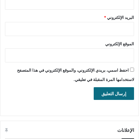
البريد الإلكتروني
*
تنشيط برنامج الربط بين أجهزة الكمبيوتر والتحكم فيها عن بعد
وإدارتها اتصالا بالإنترنت Remote Desktop Manager.
الموقع الإلكتروني
تحميل ملف تنصيب برنامج Remote Desktop
Manager زائد ملف التفعيل
احفظ اسمي، بريدي الإلكتروني، والموقع الإلكتروني في هذا المتصفح
رابط التحميل الأول
لاستخدامها المرة المقبلة في تعليقي.
تحميل
رابط التحميل الثاني
تحميل
يساعدك برنامج Remote Desktop Manager بشكل كبير على
الربط بين أجهزة الكمبيوتر المختلفة من خلال اتصال آمن بالإنترنت،
الإعلانات
مما يتيح لك التحكم الكامل فيها عن بعد بكل سهولة من أي مكان في