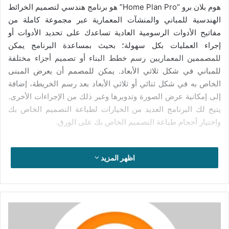
هوم بلان برو “Home Plan Pro” هو برنامج هندسي لتصميم الخرائط
الهندسية للمباني والمنشآت المعمارية عبر مجموعة كاملة من
مفاتيح الأدوات الرسومية العادية تساعدك على تحديد الأدوات أو
إجراء العمليات بكل سهولة؛ بحيث بمساعدة البرنامج يمكن
للمصممين المعماريين رسم خطط البناء أو تصميم أجزاء مختلفة
للمباني في شكل ثلاثي الأبعاد. يمكن للمصمم أن يعرض المبنى
الخاص به في شكل ثنائي أو ثلاثي الأبعاد بعد رسم الخريطة، إضافة
إلى إمكانية عرض الصورة وتدويرها وغير ذلك من الإجراءات الأخرى.
يتيح لك البرنامج العديد من الخيارات لطباعة التصميم الخاص بك
واختيار أحجام طباعة التصميم الخاص بك على الورق.
يساعد تطبيق هوم بلان برو المهندسين على رسم وتخطيط المنشآت
اظهر المزيد
المعمارية في غاية من الدقة المحكمة بشكل سهل وسريع؛ فيمكنهم
من تصميم شكل المنزل أو البناية من الخارج ومن الداخل وتدقيق
جميع التفاصيل المتعلقة به، بحيث يمكنك إنشاء مخطط تفصيلي
سلفا لتصميم بنايتك واختيار العناصر والقياسات المناسبة لها قبل
تحميل
الدخول في عمليات البناء. وبواسطة البرنامج يمكنك إنشاء خريطة
برنامج
بنفسك لبناءات معمارية مصغرة دون أن تحتاج إلى خدمات
SPlayer