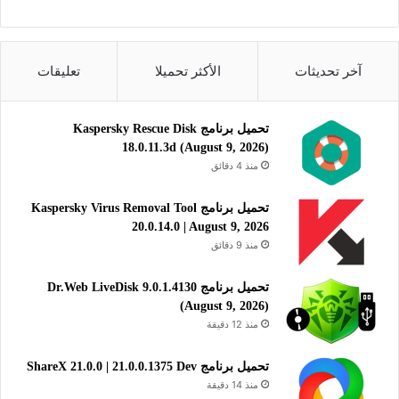
تحميل برنامج هوم بلان برو “Home Plan Pro” للويندوز:
تحميل
آخر تحديثات
الأكثر تحميلا
تعليقات
يساعدك برنامج هوم بلان برو على رسم تخطيطات المنزل الخاص
بك أو المنشآت المعمارية الأخرى بطريقة احترافية وبجودة عالية
تحميل برنامج Kaspersky Rescue Disk
الدقة: ثنائية أو ثلاثية الأبعاد.
18.0.11.3d (August 9, 2026)
منذ 4 دقائق
أدوات تخطيط
الرسومات والصور
تحميل برنامج Kaspersky Virus Removal Tool
20.0.14.0 | August 9, 2026
منذ 9 دقائق
تحميل برنامج Dr.Web LiveDisk 9.0.1.4130
(August 9, 2026)
منذ 12 دقيقة
تحميل برنامج ShareX 21.0.0 | 21.0.0.1375 Dev
منذ 14 دقيقة