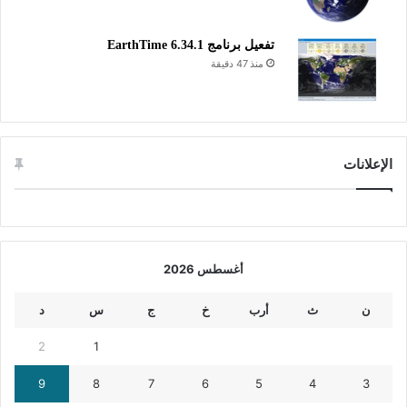
تفعيل برنامج EarthTime 6.34.1
منذ 47 دقيقة
الإعلانات
أغسطس 2026
ن
ث
أرب
خ
ج
س
د
2
1
9
8
7
6
5
4
3