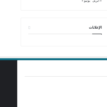
« أبريل
يونيو »
الإعلانات