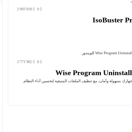
2٬005٬018
0
2٬771٬982
0