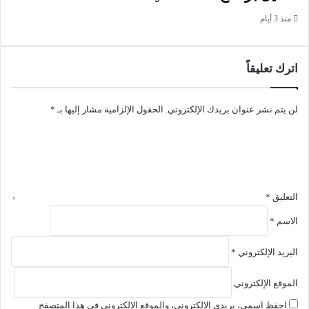
اسم الملف: 12.79 ميجابايت/64 بت، و8.11 ميجابايت/32 بت.
منذ 3 أيام
الإصدار: 5.8.5.8.0.0
تاريخ الإضافة: 11 مايو 2026
متطلبات التشغيل: يدعم جميع إصدارات الويندوز
اترك تعليقاً
اللغة: يعم العديد من اللغات.
الترخيص: Shareware
لن يتم نشر عنوان بريدك الإلكتروني.
الحقول الإلزامية مشار إليها بـ
*
المطور:
Smart Projects
الموقع:
www.smart-projects.net
التصنيف: تطبيقات ويندوز، استعادة البرامج المحذوفة.
تنشيط برنامج تفعيل برنامج IsoBuster Pro لحرق الأسطوانات
التعليق
*
واسترجاع الملفات المحذوفة.
الاسم
*
تحميل ملف تنصيب برنامج IsoBuster Pro زائد
البريد الإلكتروني
*
ملف التفعيل
الموقع الإلكتروني
رابط التحميل الأول
احفظ اسمي، بريدي الإلكتروني، والموقع الإلكتروني في هذا المتصفح