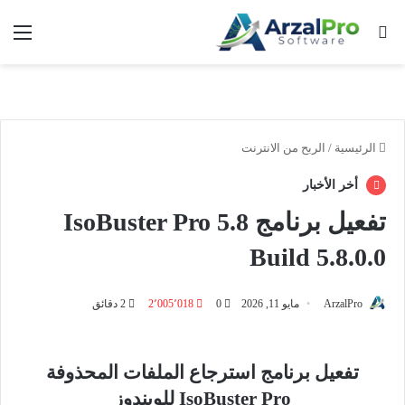
بحث عن
الق
الرئيسية
/
الربح من الانترنت
أخر الأخبار
تفعيل برنامج IsoBuster Pro 5.8
Build 5.8.0.0
ArzalPro
مايو 11, 2026
0
2٬005٬018
2 دقائق
تفعيل برنامج استرجاع الملفات المحذوفة
IsoBuster Pro للويندوز