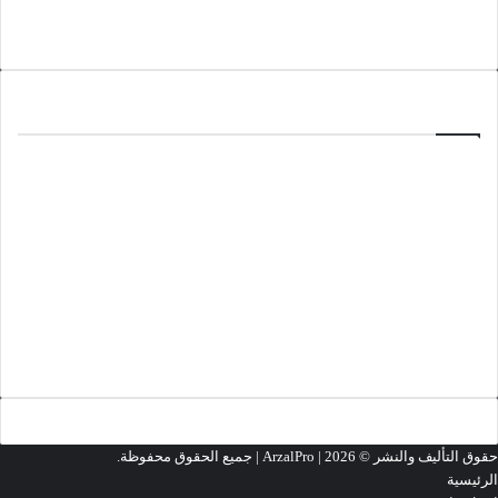
تفعيل برنامج GoldWave 7.07
تحميل المزيد
ألعاب
منذ 3 أسابيع
تحميل لعبة Minecraft 1.26.33.1
مارس 18, 2026
تحميل لعبة Cyberpunk 2077
مارس 13, 2026
تحميل لعبة Grand Theft Auto 2 (GTA2)
تحميل المزيد
حقوق التأليف والنشر ©
2026 | جميع الحقوق محفوظة.
ArzalPro |
الرئيسية