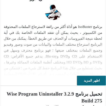
برنامج IsoBuster هو أذاة أكثر من رائعة لاسترجاع الملفات المحذوفة
من الكمبيوتر ، بحيث يمكن أن تفقد الملفات الخاصة بك في أية
لحظة نتيجة الفيروسات أو الحذف عن طريق الخطأ. يمكنك من خلال
البرنامج استرجاع مختلف الملفات والبيانات من صوت وصور وفيديو
وجميع الملفات بمختلف صيغها ؛ فهو برنامج محترف وسهل في
الاستخدام على CD وDVD وBlu-ray. يدعم جميع الأقراص: CD
وDVD و BD وHD DVD ومختلف أنظمة الملفات المماثلة وغيرها ،
بحيث تستطيع من خلال هذا البرنامج حفظ كل شيء من ؛ فتتمكن من
استرجاع وحفظ الملفات المفقودة من أقراص CD أو DVD المعطوبة
وحفظ الوثائق الهامة والصور القيمة والفيديوهات العائلية ونسخ
اظهر المزيد
احتياطي للنظام الخاص بك.
تحميل برنامج Wise Program Uninstaller 3.2.9
يعتبر برنامج ايزو بوستر الأذاة المثالية لاسترجاع الملفات المختلفة
Build 275
بشكل كامل وبأقل تكلفة ؛ فتستطيع من خلاله استعادة بيانات