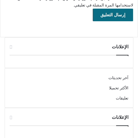
تحميل
لاستخدامها المرة المقبلة في تعليقي.
رابط التحميل الثاني
تحميل
IsoBuster هو برنامج قوي وموثوق لاستعادة البيانات من الأقراص
التالفة أو المعطوبة مثل الأقراص المضغوطة، وأقراص DVD،
الإعلانات
وأقراص Blu-ray، بالإضافة إلى وحدات التخزين الأخرى مثل الفلاش
ميموري وبطاقات الذاكرة. يتميز IsoBuster بقدرته على استرجاع
الملفات المحذوفة أو المفقودة من الوسائط التي تعاني من مشاكل
في القراءة، كما يدعم مجموعة واسعة من أنظمة الملفات. يعتبر أداة
آخر تحديثات
مثالية للمستخدمين الذين يحتاجون إلى استعادة بيانات مهمة من
وسائط تخزين تعرضت للتلف أو الحذف غير المقصود، ويتميز بواجهة
الأكثر تحميلا
سهلة الاستخدام وميزات متقدمة تساعد على تحقيق أعلى معدلات
تعليقات
الاسترجاع.
الإعلانات
استعادة الملفات المحذوفة