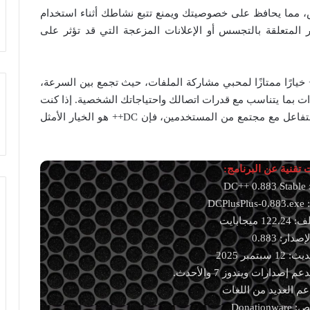
 تجسس، مما يحافظ على خصوصيتك ويمنع تتبع نشاطك أثناء استخدام
ر المتعلقة بالتجسس أو الإعلانات المزعجة التي قد تؤثر على
لختام، تعتبر شبكة Direct Connect وبرنامج DC++ خيارًا ممتازًا لمحبي مشاركة الملفات، حيث تجمع بين السرعة،
ات بما يتناسب مع قدرات اتصالك واحتياجاتك الشخصية. إذا كنت
تبحث عن طريقة فعالة للوصول إلى محتوى متنوع والتفاعل مع مجتمع من المستخدمين، فإن DC++ هو الخيار الأمثل
تقنية عن البرنامج:
DC
DCP
ميجابايت
إصدار: 0.883
سبتمبر 2025
صدارات ويندوز 7 والأحدث.
دعم العديد من اللغات
Donation