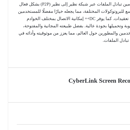
برنامج DC++ هو تطبيق مفتوح المصدر يتيح للمستخدمين تبادل الملفات عبر شبكة نظير إلى نظير (P2P) بشكل فعال
ع للبروتوكولات المختلفة، مما يجعله خيارًا مفضلًا للمستخدمين
الذين يرغبون في مشاركة الملفات بسرعة وبدون تعقيدات. كما يوفر DC++ إمكانية الاتصال بمختلف الخوادم
ة وتحميلها بجودة عالية. بفضل طبيعته المجانية والمفتوحة،
مين والمطورين حول العالم، مما يعزز من موثوقيته وأدائه في
بادل الملفات.