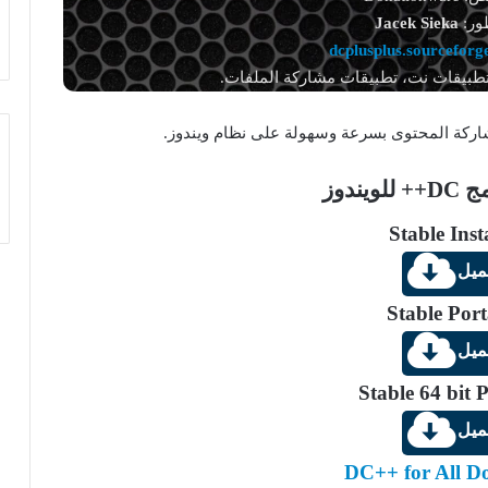
ور:
Jacek Sieka
dcplusplus.sourceforge
تطبيقات نت، تطبيقات مشاركة الملفات.
يندوز
Stable Inst
ميل
Stable Port
ميل
Stable 64 bit 
ميل
DC++ for All D