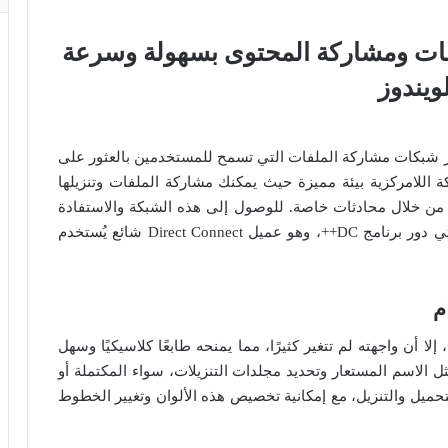
 لتبادل الملفات ومشاركة المحتوى بسهولة وسرعة
ويندوز
) واحدة من أسرع وأشهر شبكات مشاركة الملفات التي تسمح للمستخدمين بالعثور على
 اللامركزية بيئة مميزة حيث يمكنك مشاركة الملفات وتنزيلها
ن من خلال محادثات خاصة. للوصول إلى هذه الشبكة والاستفادة
من محتواها، تحتاج إلى إنشاء مركز خاص بك، وهنا يأتي دور برنامج DC++، وهو عميل Direct Connect شائع يُستخدم
م
الرغم من مرور سنوات عديدة على ظهور DC++، إلا أن واجهته لم تتغير كثيرًا، مما يمنحه طابعًا كلاسيكيًا وسهل
 الاسم المستعار وتحديد مجلدات التنزيلات، سواء المكتملة أو
 التحميل والتنزيل، مع إمكانية تخصيص هذه الألوان وتغيير الخطوط