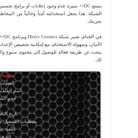
يتمتع DC++ بميزة عدم وجود إعلانات أو برامج
الشبكة. هذا يجعل استخدامه آمناً وخالياً من المخاط
تجربتك.
في ا
الأمان، وسهولة الاستخدام، مع إمكانية تخصيص الإعداد
لك.
معلومات 
العنوان: ++ 0.883 Stable
اسم الملف: lusPlus-0.883.exe
حجم الملف: 122.24 
ال
تاريخ التحديث: 12 
متطلبات التشغيل: يدعم إ
اللغة: ي
الترخيص: ware