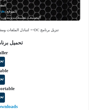
المط
الموقع:
.io
التصنيف: تطبيقات ويندوز، 
تنزيل برنامج DC++ لتبادل الملفات ومشاركة المحتوى بسرعة وسهولة على نظام ويندوز.
تحميل برنامج DC++ للو
aller
تح
able
تح
Portable
تح
ownloads