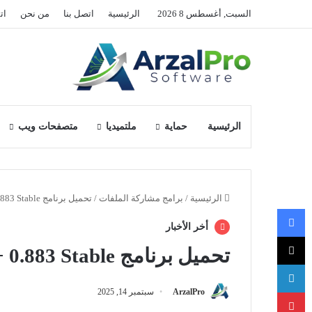
السبت, أغسطس 8 2026
الرئيسية
اتصل بنا
من نحن
ات
الرئيسية
حماية
ملتميديا
متصفحات ويب
الرئيسية
/
برامج مشاركة الملفات
/
تحميل برنامج DC++ 0.883 Stable
فيسبوك
أخر الأخبار
‫X
تحميل برنامج DC++ 0.883 Stable
لينكدإن
بينتيريست
ArzalPro
سبتمبر 14, 2025