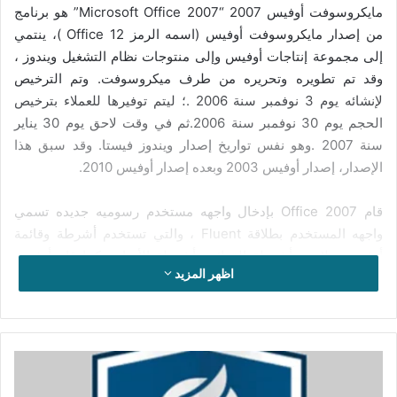
مايكروسوفت أوفيس 2007 “Microsoft Office 2007” هو برنامج
من إصدار مايكروسوفت أوفيس (اسمه الرمز Office 12 )، ينتمي
إلى مجموعة إنتاجات أوفيس وإلى منتوجات نظام التشغيل ويندوز ،
وقد تم تطويره وتحريره من طرف ميكروسوفت. وتم الترخيص
لإنشائه يوم 3 نوفمبر سنة 2006 .؛ ليتم توفيرها للعملاء بترخيص
الحجم يوم 30 نوفمبر سنة 2006.ثم في وقت لاحق يوم 30 يناير
سنة 2007 .وهو نفس تواريخ إصدار ويندوز فيستا. وقد سبق هذا
الإصدار، إصدار أوفيس 2003 وبعده إصدار أوفيس 2010.
قام Office 2007 بإدخال واجهه مستخدم رسوميه جديده تسمي
واجهه المستخدم بطلاقة Fluent ، والتي تستخدم أشرطة وقائمة
أوفيس بدلا من أشرطة القوائم وأشرطة الأدوات. كما قام أوفيس
اظهر المزيد
2007 بإدخال تنسيقات ملفات أوفيس المفتوحة XML كتنسيقات
ملفات افتراضيه في Excel و PowerPoint و Word.وتهدف الصيغ
الجديدة إلى تيسير تبادل المعلومات بين البرامج وتحسين الأمن
وتقليل حجم الوثائق والسماح بسيناريوهات إسترداد جديدة . يتطلب
تحميل
أوفيس 2007 أنظمة تشغيل الويندوز : ويندوز إكس بي المزودة
برنامج
بحزمة الخدمة سيرفيس باك 2 أو ويندوز سيرفر 2003 المزودة
الحماية