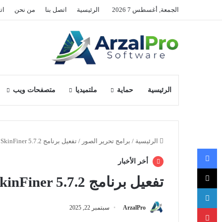
الجمعة, أغسطس 7 2026
الرئيسية
اتصل بنا
من نحن
ات
الرئيسية
حماية
ملتميديا
متصفحات ويب
الرئيسية
/
برامج تحرير الصور
/
تفعيل برنامج SkinFiner 5.7.2
فيسبوك
أخر الأخبار
‫X
تفعيل برنامج SkinFiner 5.7.2
لينكدإن
بينتيريست
ArzalPro
سبتمبر 22, 2025