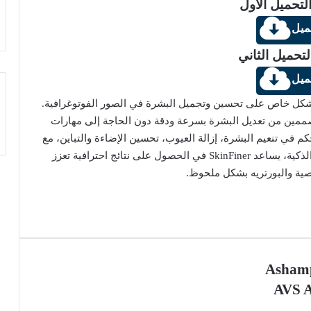
لتحميل الأول
ميل
لتحميل الثاني
ميل
الصور تركز بشكل خاص على تحسين وتجميل البشرة في الصور الفوتوغرافية.
صممين من تعديل البشرة بسرعة ودقة دون الحاجة إلى مهارات
كم في تنعيم البشرة، إزالة العيوب، تحسين الإضاءة والتباين، مع
الحفاظ على المظهر الطبيعي للوجه. بفضل تقنياته الذكية، يساعد SkinFiner في الحصول على نتائج احترافية تعزز
ية والبورتريه بشكل ملحوظ.