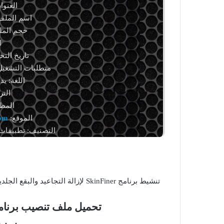
العنوان: r 5.7.2
اسم الملف: iner_5_7_2.exe
حجم الملف: 143.78 م
ا
تاريخ التحديث: 20 
متطلبات التشغيل: يدعم و
اللغة: يد
الترخيص
المط
الموقع:
com
التصنيف: تطبيقات 
تنشيط برنامج SkinFiner لإزالة التجاعيد والبقع الجلدية من الصور الرقمية بسرعة وسهولة وباحترافية عالية للويندوز.
تحميل ملف تنصيب برنامج SkinFiner زائد ملف الت