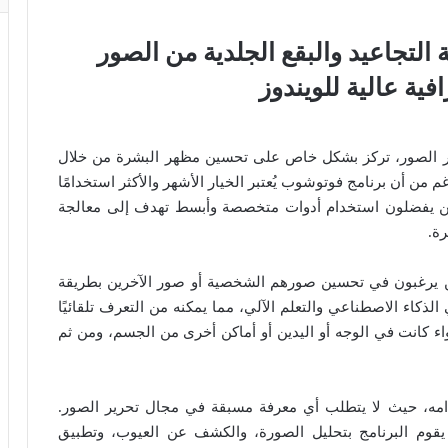
نامج SkinFiner لإزالة التجاعيد والبقع الجلدية من الصور
افية عالية للويندوز
ي مجال تحرير الصور، تركز بشكل خاص على تحسين مظهر البشرة من خلال
غم من أن برنامج فوتوشوب يُعتبر الخيار الأشهر والأكثر استخدامًا
دمين يفضلون استخدام أدوات متخصصة وأبسط تهدف إلى معالجة
ة.
برنامج SkinFiner حلاً مثالياً لمن يرغبون في تحسين صورهم الشخصية أو صور الآخرين بطريقة
لذكاء الاصطناعي والتعلم الآلي، مما يمكنه من التعرف تلقائيًا
 كانت في الوجه أو اليدين أو أماكن أخرى من الجسم، ومن ثم
SkinFi هي سهولة استخدامه، حيث لا يتطلب أي معرفة مسبقة في مجال تحرير الصور.
، يقوم البرنامج بتحليل الصورة، والكشف عن العيوب، وتطبيق