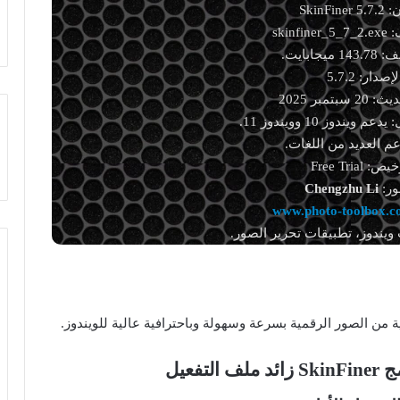
SkinFine
skinf
يجابايت.
لإصدار: 5.7.2
سبتمبر 2025
يندوز 10 وويندوز 11.
عم العديد من اللغات.
: Free Trial
ور:
Chengzhu Li
www.photo-toolbox.
ويندوز، تطبيقات تحرير الصور.
فعيل