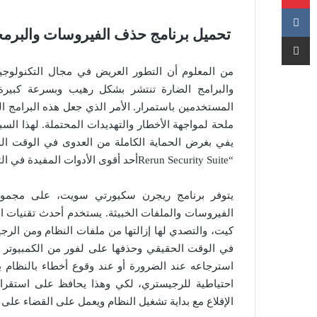
تحميل برنامج حذف الفيروسات والبرمجيات الضارة curity Suite
مشاركة عبر البريد
من المعلوم أن التطور العريض في مجال التكنولوجيا 
والبرامج الضارة تنتشر بشكل رهيب وبسرعة كبيرة 
المستخدمين باستمرار. الأمر الذي جعل هذه البرامج ال
ملحة لمواجهة الأخطار والتهديدات المحتملة. لهذا الس
يفي بغرض الحماية الكاملة من العدوى في الوقت ال
“Rerun Security Suiteأحد أقوى الأدوات المفيدة في التصدي للعدوى وجميع التهديدات المحتملة.
يتوفر برنامج ريجرن سكيورتي سويت، على مجموعة 
الفيروسات والملفات الخبيثة. يستخدم أحدث تقنيات 
كيت، والتصدي لها إزالتها من ملفات النظام ومن ال
في الوقت الحقيقي وحذفها على لفور من الكمبيوتر بال
استرجاعه عند الضرورة أو عند وقوع أخطاء بالنظام ب
احتياطية للرجيستري، لكي وهذا يحافظ على استقرار 
الإقلاع مع بداية تشغيل النظام ويعمل على القضاء على