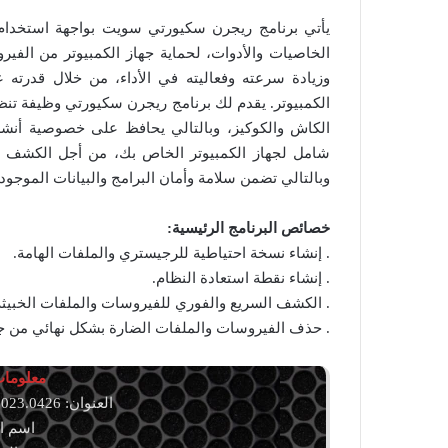
يأتي برنامج ريجرن سكيورتي سويت بواجهة استخدا
الخاصيات والأدوات، لحماية جهاز الكمبيوتر من الفير
وزيادة سرعته وفعاليته في الأداء، من خلال قدرته 
الكمبيوتر. يقدم لك برنامج ريجرن سكيورتي وظيفة تنظ
الكاش والكوكيز، وبالتالي يحافظ على خصوصية أنشط
شامل لجهاز الكمبيوتر الخاص بك، من أجل الكشف ع
وبالتالي تضمن سلامة وأمان البرامج والبيانات الموجود
خصائص البرنامج الرئيسية:
. إنشاء نسخة احتياطية للرجيستري والملفات الهامة.
. إنشاء نقطة استعادة النظام.
. الكشف السريع والفوري للفيروسات والملفات الخبيثة
. حذف الفيروسات والملفات الضارة بشكل نهائي من جه
معلومات 
العنوان: RegRun Security Suite 14.90.2023.0426
اسم الملف: