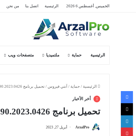
الخميس, أغسطس 6 2026
الرئيسية
اتصل بنا
من نحن
ا
الرئيسية
حماية
ملتميديا
متصفحات ويب
الرئيسية
/
حماية
/
آنتي فيروس
/
تحميل برنامج RegRun Security Suite 14.90.2023.0426
فيسبوك
أخر الأخبار
‫X
تحميل برنامج RegRun Security Suite 14.90.2023.0426
لينكدإن
بينتيريست
ArzalPro
أبريل 27, 2023