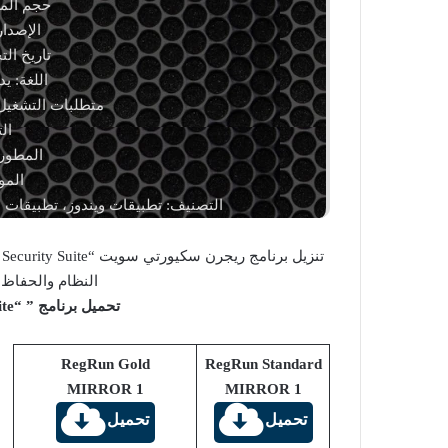
حجم الملف: 56.06 
الإصدار: .2023.0426
تاريخ التحديث: 7
اللغة: ي
متطلبات التشغيل:
ال
المطور
المو
التصنيف: تطبيقات ويندوز، تطبيقات ا
النظام والحفاظ 
تحميل برنامج ” “Rerun Security Suite للويندوز:
RegRun Gold
RegRun Standard
MIRROR 1
MIRROR 1
تحميل
تحميل