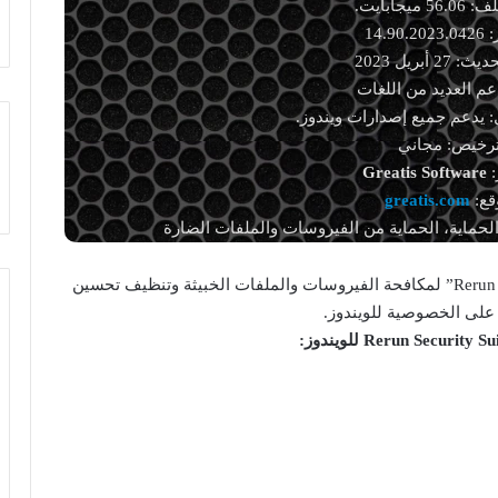
ميجابايت.
14.90
2 أبريل 2023
دعم العديد من اللغات
 يدعم جميع إصدارات ويندوز.
ترخيص: مجاني
:
Greatis Software
قع:
greatis.com
لحماية، الحماية من الفيروسات والملفات الضارة
تنزيل برنامج ريجرن سكيورتي سويت “Rerun Security Suite” لمكافحة الفيروسات والملفات الخبيثة وتنظيف تحسين
على الخصوصية للويندوز.