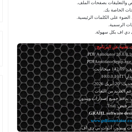
ص والتعليقات بصفحات الملف.
حات الخاصة بك.
الضوء على الكلمات الرئيسية.
ات الرسمية.
 دي اف بكل سهولة.
تقنية عن البرنامج:
P
يجابايت.
10.0.0.101
2 أبريل 2026
دعم العديد من اللغات
 يدعم جميع إصدارات ويندوز.
ترخيص: Trial
GRAHL software desi
www.pdfannotator.c
ت ويندوز، أدوات بي دي اف.