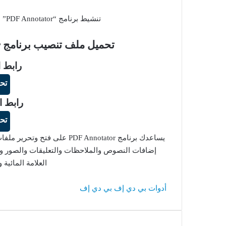
تنشيط برنامج “PDF Annotator” لفتح وتحرير ملفات “PDF” باحترافية عالية.
تحميل ملف تنصيب برنامج PDF Annotator زائد ملف التفعيل
رابط ا
تح
رابط ا
تح
إضافات النصوص والملاحظات والتعليقات والصور وا
العلامة المائية 
أدوات بي دي إف
بي دي إف