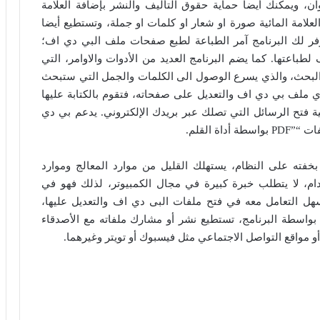
ان، ويمكنك أيضا حماية حقوق التأليف والنشر بإضافة العلامة
PDF” سواءً كانت هاته العلامة المائية صورة او شعار او كلمات او جملة، وتستطيع أيضا
وفر لك البرنامج آمر الطباعة لطبع صفحات ملف البي دي اف؛
باعتها. كما يضم البرنامج العديد من الأدوات والاوامر، التي
البحث، والذي يسرع الوصول الى الكلمات والجمل التي ستبحث
 ملف بي دي اف والتعديل على صفحاته، فتقوم بالكتابة عليها
ية فتح الرسائل التي تصلك عبر بريدك الإلكتروني. يدعم بي دي
ة القلم.
ز برنامج بي دي اف آنوتاتور “PDF Annotator”، بخفته على النظام، يستهلك القليل من موارد المعالج وموارد
خدام، لا يتطلب خبرة كبيرة في مجال الكمبيوتر، لذلك فهو في
سهل التعامل معه في فتح ملفات البى دي اف والتعديل عليها،
بواسطة البرنامج، تستطيع نشر أو مشارك ملفاته مع الأصدقاء
 أو مواقع التواصل الاجتماعي مثل فيسبوك أو تويتر وغيرهما.