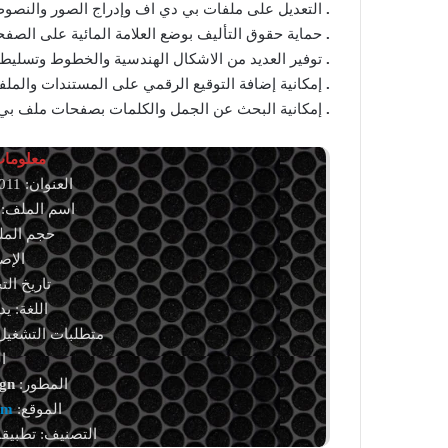
.
التعديل على ملفات بي دي اف وإدراج الصور والنصو
.
حماية حقوق التأليف بوضع العلامة المائية على الصف
.
توفير العديد من الاشكال الهندسية والخطوط وتسليط 
.
إمكانية إضافة التوقيع الرقمي على المستندات والملف
.
إمكانية البحث عن الجمل والكلمات بصفحات ملف بي
معلومات 
العنوان: PDF Annotator 10.0.0.1011
اسم الملف: DFAnnotatorSetup.exe
حجم الملف: 142.09 م
الإصدار: 1
تاريخ التحديث: 0
اللغة: ي
متطلبات التشغيل:
ال
المطور:
gn
الموقع:
om
التصنيف: تطبيقا