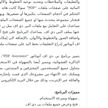
والتعليقات والملاحظات وتحديد نوعية الخطوط والألو
المائية على صفحات ملفات “
التحكم في أحجام الصفحات بتكبيرها أو تصغيرها. وي
فتختار مجموعة محددة منها او جميع الصفحات الملف لط
تساعدك على التعامل مع ملفات البي دي اف مثل زر 
عنها بملف البي دي اف. يساعدك البرنامج على فتح أي
واضافة الصور والخطوط والألوان، بالإضافة الى إمكان
اف آنوتاتور إدراج التعليقات بخط اليد على صفحات ملفات “”PDF بواسطة أدا
يتمي
الذاكرة العشوائية، ويتميز أيضا بالسهولة في الاست
متناول جميع المستخدمين المحترفين و المبتدئين، ي
ويمكنك عند الانتهاء من مشروعك الذي قمت بإنجازه 
والعائلة عبر الإنترنت، وذلك من خلال البريد الإلكتروني
مميزات البرنامج:
.
سهولة وسرعة الاستخدام.
.
فتح وعرض جميع ملفات بى دي اف.