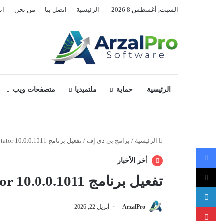
السبت, أغسطس 8 2026
الرئيسية
اتصل بنا
من نحن
ات
الرئيسية
حماية
ملتميديا
متصفحات ويب
الرئيسية
/
برامج بي دي إف
/
تفعيل برنامج PDF Annotator 10.0.0.1011
فيسبوك
أخر الأخبار
‫X
تفعيل برنامج PDF Annotator 10.0.0.1011
لينكدإن
بينتيريست
ArzalPro
أبريل 22, 2026