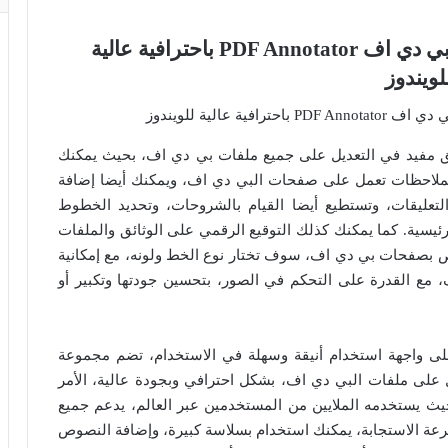
تفعيل برنامج التعديل على ملفات البي دي اف PDF Annotator باحترافية عالية
لويندوز
 آنوتاتور “PDF Annotator” هو تطبيق مفيد في التعديل على جميع ملفات بي دي اف، بحيث يمكنك
لملاحظات تعمل على صفحات البي دي اف، ويمكنك أيضا إضافة
التعليقات، وتستطيع أيضا القيام بالشروحات، وتحديد الخطوط
رئيسية. كما يمكنك كذلك التوقيع الرقمي على الوثائق والملفات
ص بصفحات بي دي اف، سوف تختار نوع الخط ولونه، مع إمكانية
 مع القدرة على التحكم في الصور، بتحسين جودتها وتكبير أو
برنامج بي دي اف آنوتاتور “PDF Annotator” على واجهة استخدام أنيقة وسهلة في الاستخدام، تضم مجموعة
على ملفات البي دي اف، بشكل احترافي وبجودة عالية، الأمر
يث يستخدمه الملايين من المستخدمين عبر العالم، يدعم جميع
سرعة الاستجابة، يمكنك استخدام بسلاسة كبيرة، وإضافة النصوص