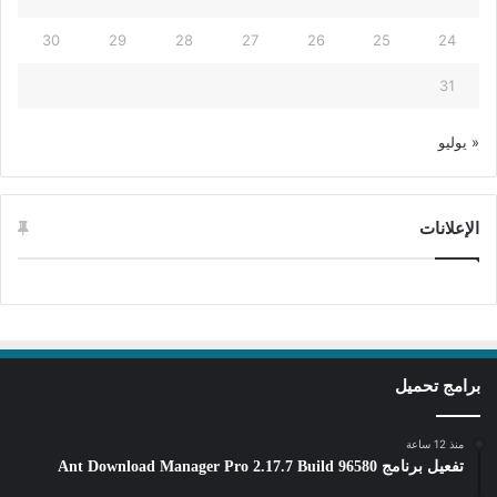
30
29
28
27
26
25
24
31
« يوليو
الإعلانات
برامج تحميل
منذ 12 ساعة
تفعيل برنامج Ant Download Manager Pro 2.17.7 Build 96580