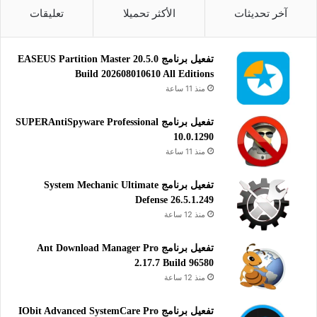
تحميل
آخر تحديثات
الأكثر تحميلا
تعليقات
32 بت:
تحميل
تفعيل برنامج EASEUS Partition Master 20.5.0
Build 202608010610 All Editions
منذ 11 ساعة
يساعدك برنامج أتوم “Atom” على تحرير النصوص وكود المصدر على
جهاز الكمبيوتر الخاص بك مجانا.
تفعيل برنامج SUPERAntiSpyware Professional
10.0.1290
منذ 11 ساعة
أدوات التطوير
التطوير والبرمجة
تفعيل برنامج System Mechanic Ultimate
Defense 26.5.1.249
منذ 12 ساعة
تفعيل برنامج Ant Download Manager Pro
2.17.7 Build 96580
منذ 12 ساعة
تفعيل برنامج IObit Advanced SystemCare Pro