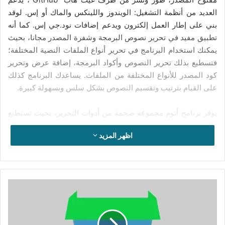
العديد من أنظمة التشغيل: الويندوز واللينكس والماك أو إس. لوقد
بني على إطار العمل إلكترون ويدعم إضافات نود.جي إس. كما أنه
تطبيق مفيد في تحرير نصوص البرمجة وشفرة المصدر مجانا، بحيث
يمكنك استخدام البرنامج في تحرير أنواع الملفات النصية المختلفة؛
فتسطيع بذلك تحرير النصوص وأكواد البرمجة، إضافة عرض وتحرير
كود المصدر للأنواع المختلفة من الملفات. يساعدك البرنامج كذلك
على القيام بترتيب وتقسيم النصوص بشكل سلس وبسهولة كبيرة.
يوفر برنامج أتوم مجموعة ضخمة من أدوات التحرير، بحيث تستطيع
القيام بالنسخ واللصق والقص والتراجع إلى الخلف والبحث في
اظهر المزيد
الملفات النصية وترقيم الأسطر وتلوين أكواد البرمجة. كما أن
البرنامج يساعدك على إنشاء الأكواد والقيام بتعليمات البرمجة بكود
المصدر بشكل مباشر، إضافة إلى إمكانية تحرير النصوص
والمستندات والتعديل عليها باحترافية عالية. ويمكنك كذلك معاينة
تحميل
وعرض مختلف الملفات والصور والتعامل معها بدقة كبيرة.
برنامج
1Click
يتوفر برنامج أتوم على واجهة استخدام متقدمة، صممت بإحكام
Uninstaller