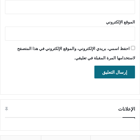
الموقع الإلكتروني
احفظ اسمي، بريدي الإلكتروني، والموقع الإلكتروني في هذا المتصفح
لاستخدامها المرة المقبلة في تعليقي.
تحميل برنامج تحرر نصوص البرمجة وشفرة المصدر Atom للويندوز
تنزيل برنامج أتوم لتحرير النصوص وأكواد البرمجة وشفرة المصدر
الإعلانات
مجانا.
تحميل برنامج أتوم “Atom”
للويندوز:
64 بت: