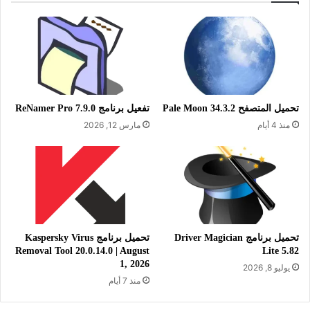
يتميز برنامج أتوم بخفته على النظام، يستهلك القليل من موارد
المعالج وموارد الذاكرة العشوائية، ولا يؤثر على أداء وفعالية الجهاز.
ويعد أداة مفيدة وقوية يستخدمها مطورو التطبيقات ومصممو المواقع
والمبرمجين، في تحرير النصوص والأكواد والتعديل عليها والتعامل مع
جميع أنواع ملفات البرمجة مثل أكواد سي إس إس ” CSS” وجافا
سكريبت ” Javscript” وبي أتش بي ” PHP” و أتش تي إم إل ”
تحميل المتصفح Pale Moon 34.3.2
تفعيل برنامج ReNamer Pro 7.9.0
HTML” وإكس إم إل ” XML” وغير ذلك المزيد. كما أن البرنامج يدعم
منذ 4 أيام
مارس 12, 2026
تغيير وتحويل ترميز اللغة للملفات النصية إلى العديد من الترميزات،
مثل التحويل الى الترميز العالمي الموحد “UTF-8”. إضافة إلى
إمكانية القيام بتنزيل وتثبيت العديد من الحزم والفلاتر التي يحتاجها
المستخدم في كتابة وتحرير النصوص على جهاز الكمبيوتر الخاص به.
تحميل برنامج Driver Magician
تحميل برنامج Kaspersky Virus
Removal Tool 20.0.14.0 | August
Lite 5.82
1, 2026
يوليو 8, 2026
منذ 7 أيام