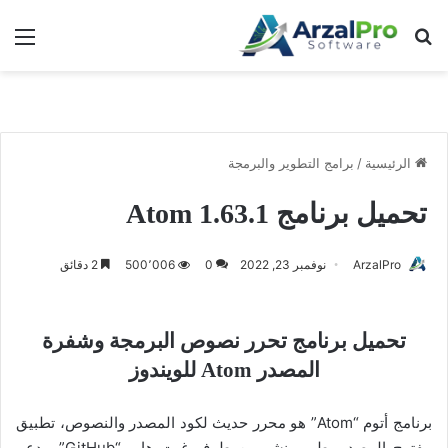
بحث عن
الق
الرئيسية
/
برامج التطوير والبرمجة
تحميل برنامج Atom 1.63.1
ArzalPro
نوفمبر 23, 2022
0
500٬006
2 دقائق
تحميل برنامج تحرر نصوص البرمجة وشفرة
المصدر Atom للويندوز
برنامج أتوم “Atom” هو محرر حديث لكود المصدر والنصوص، تطبيق
مفتوح المصدر، طور ونشر من طرف غيت هاب “GitHub”، يدعم