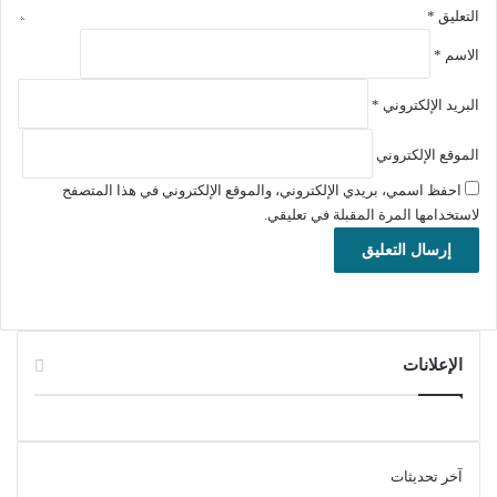
التعليق
*
معلومات تقنية عن البرنامج:
الاسم
*
العنوان: ZHPCleaner 2026.7.5.24
اسم الملف: ZHPCleaner.zip
البريد الإلكتروني
*
حجم الملف: 2.80 ميجابايت
الموقع الإلكتروني
الإصدار: 2026.7.5.24
تاريخ التحديث:5 يوليو 2026
احفظ اسمي، بريدي الإلكتروني، والموقع الإلكتروني في هذا المتصفح
متطلبات التشغيل: يدعم جميع إصدارات ويندوز
لاستخدامها المرة المقبلة في تعليقي.
اللغة: يدعم العديد من اللغات
الترخيص: مجاني
المطور:
Nicolas Coolman
الموقع:
www.nicolascoolman.eu
التصنيف: تطبيقات ويندوز، الحماية من الملفات الضارة, الحماية
الإعلانات
من الفيروسات.
آخر تحديثات