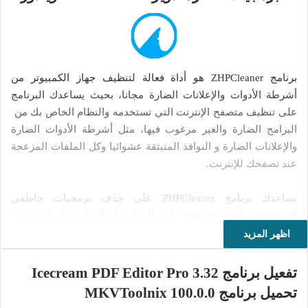
برنامج ZHPCleaner هو أداة فعالة لتنظيف جهاز الكمبيوتر من
أشرطة الأدوات والإعلانات الضارة مجانا، بحيث يساعدك البرنامج
على تنظيف متصفح الإنترنت التي تستخدمه والنظام الخاص بك من
البرامج الضارة والغير مرغوب فيها، مثل أشرطة الأدوات الضارة
والإعلانات الضارة و النوافذ المنبثقة عشوائيا وكل الملفات المزعجة
عند تصفحك للإنترنت.
يساعدك برنامج ZHPCleaner على حذف برمجيات خاطفي
المتصفحات أو “Hijackers”؛ فمن المعلوم أن القراصنة أو الخاطفين
يقومون بالتحكم في إعدادات المتصفح والتلاعب به، ويغيرون
اظهر المزيد
صفحته الرئيسية بإحالتها إلى صفحات أخرى، يوجهون المستخدمين
اليها والدخول إلى مواقع إعلانية ربحية، تمكنهم من ربح المال عبر
تفعيل برنامج Icecream PDF Editor Pro 3.32
إجبار هؤلاء المستخدمين على عرض الإعلانات على المتصفحات التي
تحميل برنامج MKVToolnix 100.0.0
يستخدمونها.