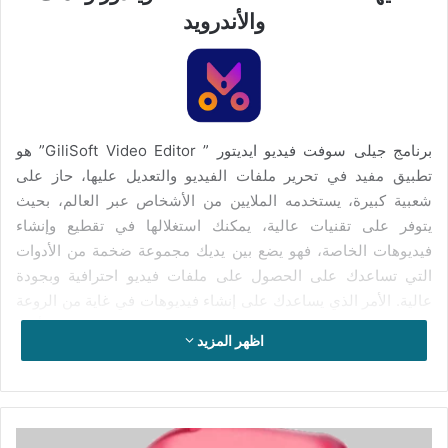
والأندرويد
برنامج جيلى سوفت فيديو ايديتور ” GiliSoft Video Editor” هو
تطبيق مفيد في تحرير ملفات الفيديو والتعديل عليها، حاز على
شعبية كبيرة، يستخدمه الملايين من الأشخاص عبر العالم، بحيث
يتوفر على تقنيات عالية، يمكنك استغلالها في تقطيع وإنشاء
فيديوهات الخاصة، فهو يضع بين يديك مجموعة ضخمة من الأدوات
التي تساعدك على الحصول على ملفات فيديو احترافية وبجودة
عالية. الأمر الذي يساعدك على إنشاء فيديوهات في غاية من الروعة
والجمال، وذلك بإدخال العديد من المرشحات والفلاتر، ويمكنك أيضا
اظهر المزيد
التحكم في الفيديو، بضبط درجة السطوع والتشبع وتحديد الألوان،
إضافة الى التحكم في الإضاءة وإزالة الأجزاء الزائدة، بواسطة أداة
القص التي تساعدك على حذف مقاطع الفيديو الغير صالحة بكل
سهولة.
تفعيل