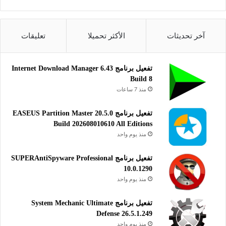
الترخيص: Trial
المطور:
Gili Soft Inc
آخر تحديثات
الأكثر تحميلا
تعليقات
الموقع:
www.gilisoft.com
التصنيف: تطبيقات ويندوز، ملتيميديا،
تفعيل برنامج Internet Download Manager 6.43
تحرير الفيديو.
Build 8
منذ 7 ساعات
تفعيل برنامج EASEUS Partition Master 20.5.0
Build 202608010610 All Editions
منذ يوم واحد
تفعيل برنامج SUPERAntiSpyware Professional
10.0.1290
منذ يوم واحد
تفعيل برنامج System Mechanic Ultimate
Defense 26.5.1.249
منذ يوم واحد