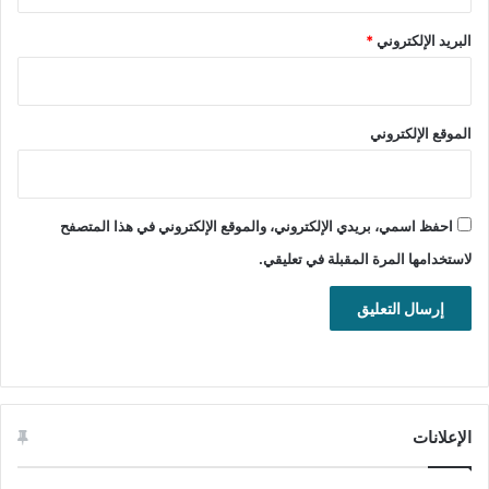
البريد الإلكتروني
*
الموقع الإلكتروني
معلومات تقنية عن البرنامج:
احفظ اسمي، بريدي الإلكتروني، والموقع الإلكتروني في هذا المتصفح
العنوان: GiliSoft Video Editor 18.5.0
لاستخدامها المرة المقبلة في تعليقي.
اسم الملف: video-editor.exe
حجم الملف: 207.45 ميجابايت.
الإصدار: 18.5.0
تاريخ التحديث: 4 فبراير 2026
اللغة: يدعم العديد من اللغات
الإعلانات
متطلبات التشغيل: يدعم جميع إصدارات
ويندوز.