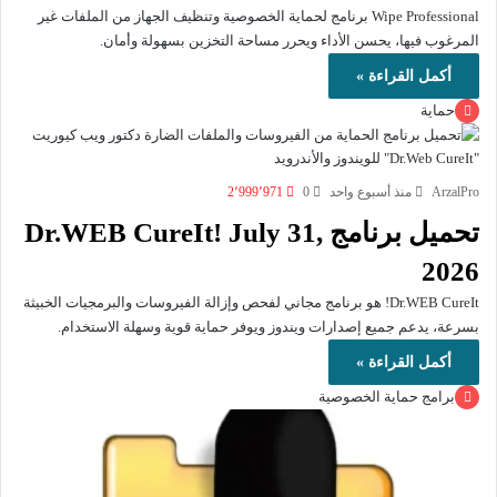
Wipe Professional برنامج لحماية الخصوصية وتنظيف الجهاز من الملفات غير
المرغوب فيها، يحسن الأداء ويحرر مساحة التخزين بسهولة وأمان.
أكمل القراءة »
حماية
ArzalPro
منذ أسبوع واحد
0
2٬999٬971
تحميل برنامج Dr.WEB CureIt! July 31,
2026
Dr.WEB CureIt! هو برنامج مجاني لفحص وإزالة الفيروسات والبرمجيات الخبيثة
بسرعة، يدعم جميع إصدارات ويندوز ويوفر حماية قوية وسهلة الاستخدام.
أكمل القراءة »
برامج حماية الخصوصية