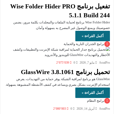
تفعيل برنامج Wise Folder Hider PRO
5.1.1 Build 244
Wise Folder Hider برنامج لحماية الملفات والمجلدات بكلمة مرور، يضمن
خصوصيتك ويمنع الوصول غير المصرح به بسهولة وأمان.
أكمل القراءة »
برامج الجدران النارية والحماية
ArzalPro
مايو 7, 2026
0
2٬075٬039
تحميل برنامج GlassWire 3.8.1061
GlassWire هو برنامج لمراقبة الشبكة يوفر حماية من التهديدات، يعرض
استخدام الإنترنت بشكل بصري ويساعد في كشف الأنشطة المشبوهة بسهولة.
أكمل القراءة »
برامج النظام
ArzalPro
أبريل 14, 2026
0
2٬000٬003