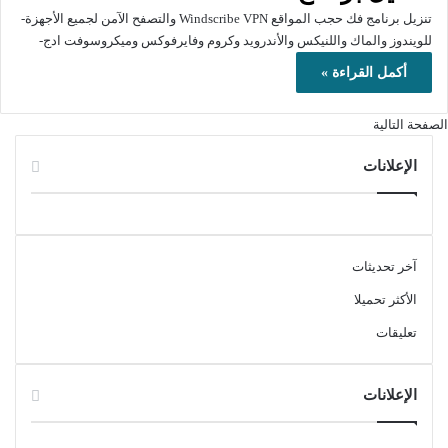
تنزيل برنامج فك حجب المواقع Windscribe VPN والتصفح الآمن لجميع الأجهزة-
للويندوز والماك واللنيكس والأندرويد وكروم وفايرفوكس وميكروسوفت ادج-
أكمل القراءة »
الصفحة التالية
الإعلانات
آخر تحديثات
الأكثر تحميلا
تعليقات
الإعلانات