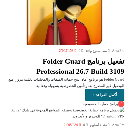
ArzalPro
منذ أسبوع واحد
0
2٬005٬153
تفعيل برنامج Folder Guard
Professional 26.7 Build 3109
Folder Guard هو برنامج أمان يتيح حماية الملفات والمجلدات بكلمة مرور، منع
الوصول غير المصرح به، وتأمين الخصوصية بسهولة وفعالية.
أكمل القراءة »
برامج حماية الخصوصية
ArzalPro
منذ 4 أسابيع
0
2٬005٬360