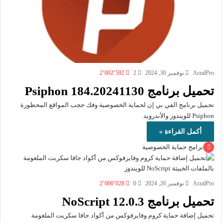
ArzalPro
نوفمبر 30, 2024
2
2٬002٬592
تحميل برنامج Psiphon 184.20241130
تحميل برنامج الفي بي إن لحماية الخصوصية وفك حجب المواقع المحظورة
Psiphon للويندوز والأندرويد
أكمل القراءة »
برامج حماية الخصوصية
ArzalPro
نوفمبر 26, 2024
0
2٬000٬028
تحميل برنامج NoScript 12.0.3
تحميل إضافة حماية كروم وفايرفوكس من أكواد جافا سكربت الملغومة