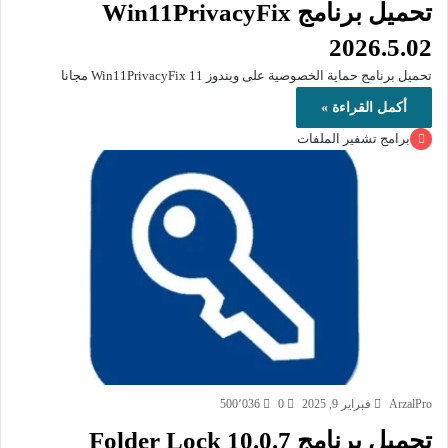
تحميل برنامج Win11PrivacyFix
2026.5.02
تحميل برنامج حماية الخصوصية على ويندوز 11 Win11PrivacyFix مجانا
أكمل القراءة »
برامج تشفير الملفات
ArzalPro
فبراير 9, 2025
0
500٬036
تحميل برنامج Folder Lock 10.0.7