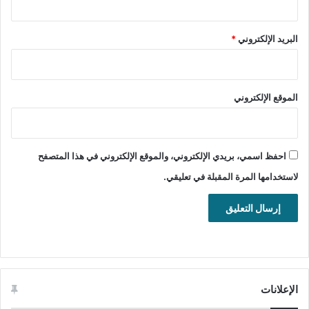
LastPass for Android
LastPass for iOS
البريد الإلكتروني
*
الملحق LastPass: Free Password Manager من أفضل إضافات
كروم لحماية كلمات السر الخاصة بك وبياناتك الخاصة.
الموقع الإلكتروني
المتصفحات والإضافات
حماية الخصوصية
احفظ اسمي، بريدي الإلكتروني، والموقع الإلكتروني في هذا المتصفح
لاستخدامها المرة المقبلة في تعليقي.
الإعلانات