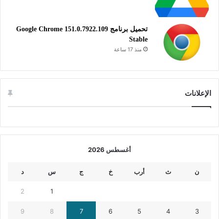
تحميل برنامج Google Chrome 151.0.7922.109
Stable
منذ 17 ساعة
الإعلانات
أغسطس 2026
ن
ث
أرب
خ
ج
س
د
2
1
9
8
7
6
5
4
3