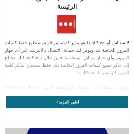
الرئيسة
لا ستباس أو LastPass هو مدير كلمة سر قوية يستطيع حفظ كلمات
المرور الخاصة بك ويوفر لك حماية الاتصال بالأنترنت عبر أي جهاز
كمبيوتر وأي جهاز موبايل تستخدمه؛ فمن خلال LastPass لن تحتاج
إلى تذكر جميع كلمات المرور الخاصة بك، فقط ستحتاج لتذكر كلمة
المرور الرئيسية لـ LastPass.
بمجرد استخدامك لإضافة المتصفح كروم LastPass: Free
Password Manager، تستطيع حفظ جميع أسماء الاستخدام وجميع
اظهر المزيد
كلمات المرور الخاصة بك في LastPass الذي يتصل تلقائيا بمواقعك
ويقوم بمزامنة كلمات المرور الخاصة بك لتلبية جميع أغراضك. يدعم
البرنامج كليا إضافة إلى كروم كل من المتصفحين أدج وسفري.
تفعيل
أهم خصائص الإضافة: