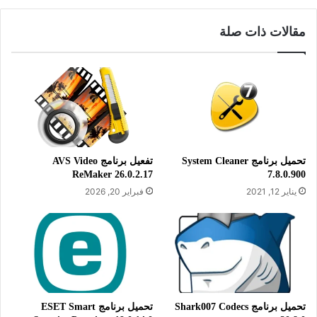
مقالات ذات صلة
معلومات تقنية عن البرنامج:
العنوان: LastPass: Free Password
Manager 5.40.1404
اسم الملف: LastPass: Free
تحميل برنامج System Cleaner
تفعيل برنامج AVS Video
Password Manager
ReMaker 26.0.2.17
7.8.0.900
يناير 12, 2021
فبراير 20, 2026
حجم الملف: 167.41 ميجابايت
الإصدار: 5.40.1404
تاريخ التحديث: 26 يناير 2026
اللغة: يدعم العديد من اللغات
متطلبات التشغيل: يدعم جميع إصدارات
تحميل برنامج Shark007 Codecs
تحميل برنامج ESET Smart
ويندوز