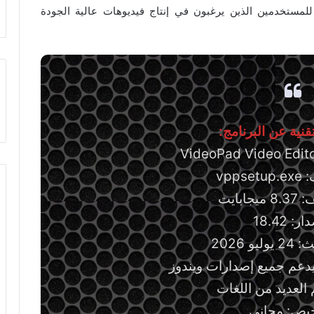
ًا للمستخدمين الذين يرغبون في إنتاج فيديوهات عالية الجودة
نية عن البرنامج:
vpps
ابايت
ر: 18.42
و 2026
دعم جميع إصدارات ويندوز
 العديد من اللغات
خيص: مجاني