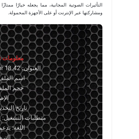
التأثيرات الصوتية المجانية، مما يجعله خيارًا ممتاز
ومشاركتها عبر الإنترنت أو على الأجهزة المحمولة.
معلومات تق
العنوان: VideoPad Video Editor 18.42
اسم الملف: etup.exe
حجم الملف: 8.37 ميج
الإصدا
تاريخ التحديث: 24 يولي
متطلبات التشغيل: ي
اللغة: يدعم
التر