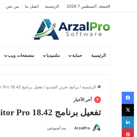
الجمعة, أغسطس 7 2026
الرئيسية
اتصل بنا
من نحن
الرئيسية
حماية
ملتميديا
متصفحات ويب
الرئيسية
/
برامج تحرير الفيديو
/
تفعيل برنامج VideoPad Video Editor Pro 18.42
فيسبوك
أخر الأخبار
‫X
تفعيل برنامج VideoPad Video Editor Pro 18.42
لينكدإن
ArzalPro
منذ أسبوعين
بينتيريست