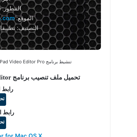
المطور:
e
الموقع:
e.com
التصنيف: تطبيقات
تنشيط برنامج VideoPad Video Editor Pro لتحرير ملفات الفيديو بجودة عالية الدقة.
تحميل ملف تنصيب برنامج VideoPad Video Editor زائد ملف التفعيل
رابط ا
تح
رابط ا
تح
r for Mac OS X