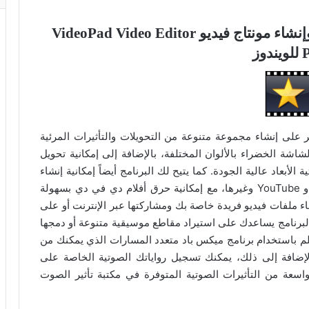
تفعيل برنامج تحرير الفيديو والصوت وإنشاء مونتاج فيديو VideoPad Video Editor
دوز
VideoPad Video Edito بشكل كبير على إنشاء مجموعة متنوعة من التحويلات والتأثيرات المرئية
لشاشة الخضراء بالألوان المختلفة، بالإضافة إلى إمكانية تحويل
ة الأبعاد عالية الجودة. كما يتيح لك البرنامج أيضاً إمكانية إنشاء
ملفات فيديو مخصصة بصيغ متعددة مثل DVD و HD و YouTube وغيرها، مع إمكانية حرق أفلام دي في دي بسهولة
 ملفات فيديو فريدة خاصة بك ومشاركتها عبر الإنترنت أو على
البرنامج يساعدك على استيراد مقاطع موسيقية متنوعة أو دمجها
م باستخدام برنامج ميكس باد متعدد المسارات الذي يمكنك من
الإضافة إلى ذلك، يمكنك تسجيل رواياتك الصوتية الخاصة على
سعة من التأثيرات الصوتية المتوفرة في مكتبة تأثير الصوت