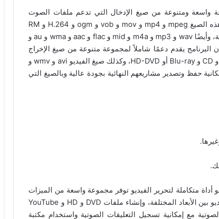
VideoPad Video Ed على مجموعة واسعة ومتنوعة من صيغ الإدخال التي تدعم ملفات الصوت
والفيديو والصور الثابتة بمختلف أنواعها، حيث تشمل هذه الصيغ mpeg و mp4 و mov و vob و ogm و H.264 و RM
بالإضافة إلى bmp و gif و jpg و png و tif للصور الثابتة، وأيضًا wav و mp3 و m4a و mid و flac و aac و wma و au و
 لملفات الصوت. كما أن البرنامج يقدم دعمًا شاملاً لمجموعة متنوعة من صيغ الإخراج
التي تشمل الفيديو والصوت والصور الثابتة، مثل DVD و CD و Blu-ray أو HD-DVD، وكذلك صيغ الفيديو avi و wmv و
 للمستخدمين إمكانية حفظ وتصدير مشاريعهم النهائية بجودة عالية وبالصيغ التي
يرها.
العموم، برنامج VideoPad Video Editor Pro هو أداة متكاملة لتحرير الفيديو توفر مجموعة واسعة من الميزات
الاحترافية مثل تأثيرات الشاشة الخضراء، وتحويل الفيديو بين الأبعاد المختلفة، وإنشاء ملفات DVD و HD و YouTube
لصوتية مع إمكانية تسجيل التعليقات الصوتية واستخدام مكتبة