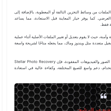
الملفات من وسائط التخزين التالفة أو المعطوبة، بالإضافة إلى
لعرضي. كما يوفر خيار المعاينة قبل الاستعادة، مما يساعد
ة فقط.
Stellar Photo Recov أداة موثوقة وآمنة، حيث لا يقوم بتعديل أو تغيير الملفات الأصلية أثناء عملية
شغيل متعددة مثل ويندوز وماك، مما يجعله متاحًا لشريحة واسعة
باختصار، إذا كنت تبحث عن حل قوي وفعال لاستعادة الصور والفيديوهات المفقودة، فإن Stellar Photo Recovery
 الاستخدام، دعم واسع للصيغ المختلفة، وكفاءة عالية في استعادة
نية عن البرنامج: