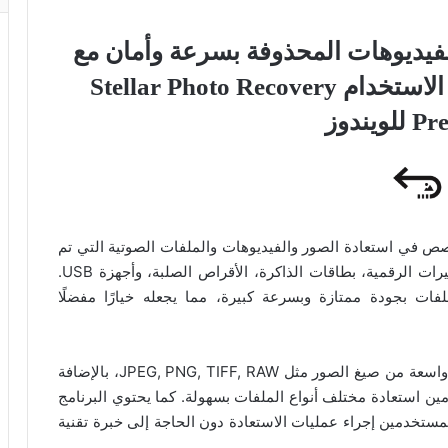
لفيديوهات المحذوفة بسرعة وأمان مع
دعم صيغ متعددة وقوة سهولة الاستخدام Stellar Photo Recovery
يندوز
Stellar Ph هو برنامج متخصص في استعادة الصور والفيديوهات والملفات الصوتية التي تم
حذفها أو فقدها من مختلف أجهزة التخزين مثل الكاميرات الرقمية، بطاقات الذاكرة، الأقراص الصلبة، وأجهزة USB.
ملفات بجودة ممتازة وبسرعة كبيرة، مما يجعله خيارًا مفضلًا
يدعم Stellar Photo Recovery Premium مجموعة واسعة من صيغ الصور مثل JPEG, PNG, TIFF, RAW، بالإضافة
MOV، مما يتيح للمستخدمين استعادة مختلف أنواع الملفات بسهولة. كما يحتوي البرنامج
ستخدمين إجراء عمليات الاستعادة دون الحاجة إلى خبرة تقنية