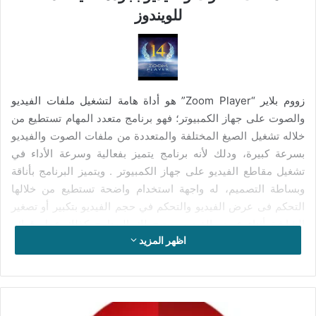
للويندوز
زووم بلاير “Zoom Player” هو أداة هامة لتشغيل ملفات الفيديو
والصوت على جهاز الكمبيوتر؛ فهو برنامج متعدد المهام تستطيع من
خلاله تشغيل الصيغ المختلفة والمتعددة من ملفات الصوت والفيديو
بسرعة كبيرة، ودلك لأنه برنامج يتميز بفعالية وسرعة الأداء في
تشغيل مقاطع الفيديو على جهاز الكمبيوتر . ويتميز البرنامج بأناقة
وبساطة التصميم، له واجهة استخدام واضحة تستطيع من خلالها
التحكم فى عرض الفيديو والتحكم في حجم الفيديو بتكبير أو تصغير
الشاشة أثناء عرض الفيديو .ويتيح لك البرنامج كذلك عمل قوائم
اظهر المزيد
تشغيل الملفات الصوتية أو مقاطع الفيديو فى قائمة تشغيل تسلسلية
واحدة يتم تشغيل الملفات ملف يتبعه الملف الموالي. ومن خلال
قائمة التشغيل البسيطة التي يحتوي عليها البرنامج يمكنك أن تتحكم
في الفيديو الذي تعرضه بالكامل والتلاعب به كما تشاء، إضافة إلى
تفعيل
إمكانية التعديل على الصوت الموجود في ملفات الفيديو أو الصوت