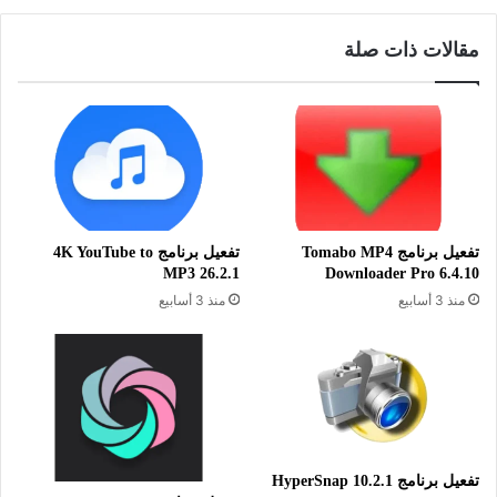
WebM و MP3 و AAC و FLAC و DTS و Dolby Digital و Dolby-
مقالات ذات صلة
TrueHD ، OPUS وغيرها من الصيغ الكثيرة.
معلومات تقنية عن البرنامج:
العنوان: Zoom Player MAX 22.2.0
تفعيل برنامج Tomabo MP4
تفعيل برنامج 4K YouTube to
MP3 26.2.1
Downloader Pro 6.4.10
اسم الملف: zp2220max.exe
منذ 3 أسابيع
منذ 3 أسابيع
حجم الملف: 95.56 ميجابايت
الإصدار: 22.2.0
تاريخ التحديث: 15 أبريل 2026
اللغة: يدعم العديد من اللغات
متطلبات التشغيل: جميع إصدارات ويندوز
تفعيل برنامج HyperSnap 10.2.1