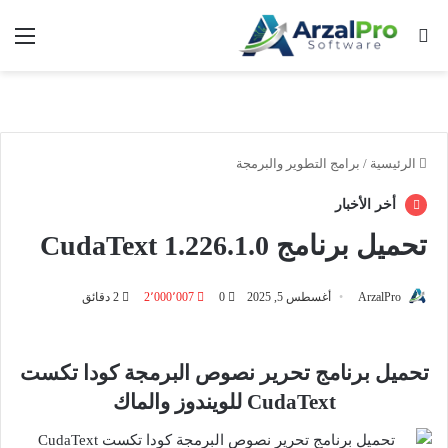
بحث عن
الق
الرئيسية
/
برامج التطوير والبرمجة
أخر الأخبار
تحميل برنامج CudaText 1.226.1.0
ArzalPro
أغسطس 5, 2025
0
2٬000٬007
2 دقائق
تحميل برنامج تحرير نصوص البرمجة كودا تكست
CudaText للويندوز والماك