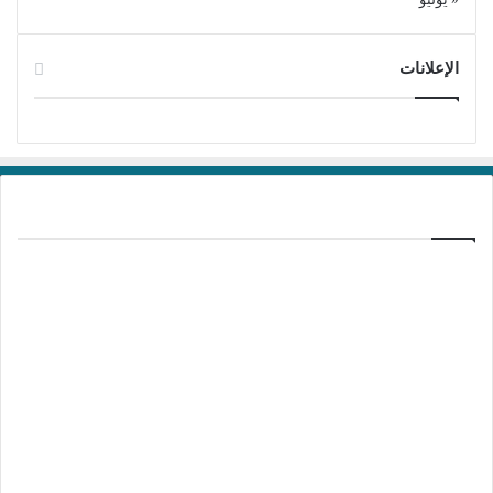
أدوات التطوير
التطوير والبرمجة
تحرير نصوص البرمجة
الإعلانات
برامج تحميل
منذ 20 ساعة
تفعيل برنامج Ant Download Manager Pro
2.17.7 Build 96580
منذ يومين
تفعيل برنامج Kotato All Video Downloader
Pro 10.5.1
منذ يومين