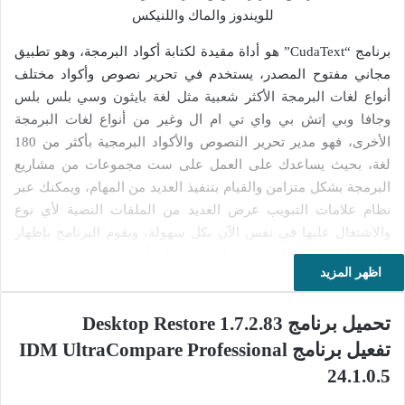
برنامج “CudaText” هو أداة مقيدة لكتابة أكواد البرمجة، وهو تطبيق
مجاني مفتوح المصدر، يستخدم في تحرير نصوص وأكواد مختلف
أنواع لغات البرمجة الأكثر شعبية مثل لغة بايثون وسي بلس بلس
وجافا وبي إتش بي واي تي ام ال وغير من أنواع لغات البرمجة
الأخرى، فهو مدير تحرير النصوص والأكواد البرمجية بأكثر من 180
لغة، بحيث يساعدك على العمل على ست مجموعات من مشاريع
البرمجة بشكل متزامن والقيام بتنفيذ العديد من المهام، ويمكنك عبر
نظام علامات التبويب عرض العديد من الملفات النصية لأي نوع
والاشتغال عليها في نفس الآن بكل سهولة، ويقوم البرنامج بإظهار
بناء جمل البرمجة لجميع اللغات عند كتابة أول رمز منها، مع ترقيم
اظهر المزيد
جميع الاسطر تلقائيا، وإضافة المسافات البادئة وإدراج أسطر
التعليقات داخل نصوص البرمجة وغيرها من الأمور الأخرى.
تحميل برنامج Desktop Restore 1.7.2.83
يتوفر برنامج كودا تكست على واجهة استخدام أنيقة وسهلة في
تفعيل برنامج IDM UltraCompare Professional
الاستخدام، تساعدك على تحرير الاكواد والنصوص البرمجية
24.1.0.5
والاشتغال على العديد الملفات النصية بشكل متزامن، يمكنك تحرير