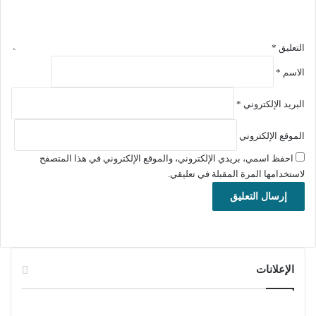
البرمجة
كودا
تكست
التعليق
*
CudaText
الاسم
*
للويندوز
والماك
البريد الإلكتروني
*
معلومات تقنية عن البرنامج:
الموقع الإلكتروني
العنوان: CudaText 1.226.1.0
احفظ اسمي، بريدي الإلكتروني، والموقع الإلكتروني في هذا المتصفح
اسم الملف: cudatext-win-x64-1.226.1.0.zip
لاستخدامها المرة المقبلة في تعليقي.
حجم الملف: 15.53 ميجابايت/ 64 بت، و14.45 ميجابايت/ 32 بت
الإصدار: 1.226.1.0
تاريخ التحديث: 5 أغسطس 2025
متطلبات التشغيل: يدعم جميع إصدارات ويندوز
اللغة: يدعم العديد من اللغات
الترخيص: مجاني
الإعلانات
المطور:
UVviewsoft
الموقع:
cudatext.github.io/index.html