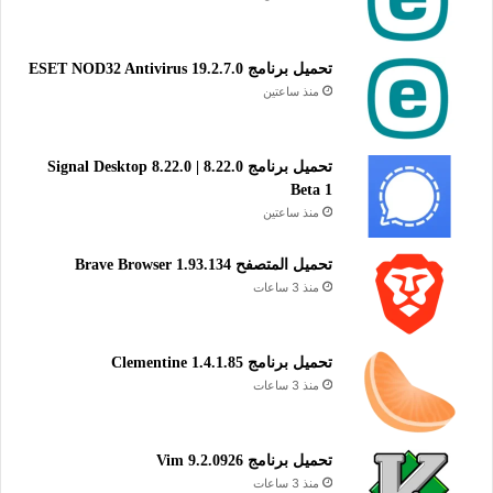
تحميل برنامج Auslogics Disk Defrag لإلغاء تجزئة القرص الصلب
تحميل برنامج ESET NOD32 Antivirus 19.2.7.0
وتحسين أداء جهاز الكمبيوتر على نظام ويندوز.
منذ ساعتين
تحميل برنامج Auslogics Disk Defrag للويندوز
تحميل برنامج Signal Desktop 8.22.0 | 8.22.0
Free
Beta 1
منذ ساعتين
تحميل
Ultimate
تحميل المتصفح Brave Browser 1.93.134
منذ 3 ساعات
تحميل
Auslogics Disk Defrag هو برنامج فعال ومجاني لتحسين أداء
تحميل برنامج Clementine 1.4.1.85
الأقراص الصلبة من خلال إلغاء تجزئة الملفات وتنظيمها بشكل أفضل
منذ 3 ساعات
على القرص. يساعد البرنامج في تسريع الوصول إلى البيانات وتقليل
زمن استجابة النظام، مما يؤدي إلى تحسين سرعة الكمبيوتر بشكل
عام. يتميز بواجهة سهلة الاستخدام وخيارات متقدمة للمستخدمين
تحميل برنامج Vim 9.2.0926
منذ 3 ساعات
المحترفين، كما يدعم جدولة عمليات الإلغاء بشكل تلقائي لضمان