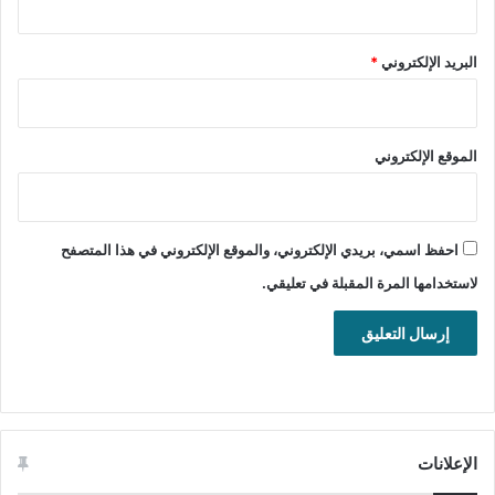
معلومات تقنية عن البرنامج:
العنوان: Auslogics Registry Defrag
البريد الإلكتروني
*
15.2.0.6
اسم الملف: auslogics-registry-
الموقع الإلكتروني
defrag-setup.exe
حجم الملف: 19.60 ميجابايت.
الإصدار: 15.2.0.6
احفظ اسمي، بريدي الإلكتروني، والموقع الإلكتروني في هذا المتصفح
تاريخ التحديث: 29 أبريل 2026
لاستخدامها المرة المقبلة في تعليقي.
متطلبات التشغيل: يدعم جميع إصدارات
ويندوز. يتوافق تماما مع ويندوز 7 و8 و8.1
و10.
اللغة: يدعم العديد من اللغات.
الترخيص: مجاني
الإعلانات
المطور:
Auslogics