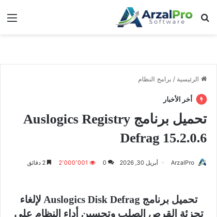
بحث عن
الق
الرئيسية
/
برامج النظام
أخر الأخبار
تحميل برنامج Auslogics Registry
Defrag 15.2.0.6
ArzalPro
أبريل 30, 2026
0
2٬000٬001
2 دقائق
تحميل برنامج Auslogics Disk Defrag لإلغاء
تجزئة القرص الصلب وتحسين أداء النظام على