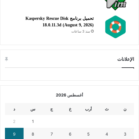
استمرارية الأداء الأمثل. بشكل عام، يعد Auslogics Disk Defrag
أداة مفيدة للمحافظة على صحة وسرعة الأقراص الصلبة.
تحميل برنامج Kaspersky Rescue Disk
18.0.11.3d (August 9, 2026)
منذ 3 ساعات
أدوات القرص الصلب
أدوات النظام
إلغاء تجزئة القرص الصلب
تحسين النظام
الإعلانات
أغسطس 2026
ن
ث
أرب
خ
ج
س
د
2
1
9
8
7
6
5
4
3