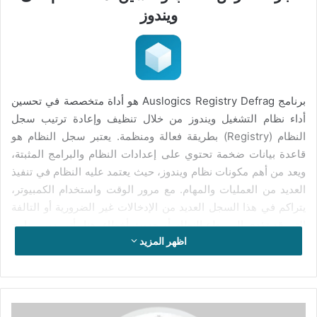
ويندوز
برنامج Auslogics Registry Defrag هو أداة متخصصة في تحسين
أداء نظام التشغيل ويندوز من خلال تنظيف وإعادة ترتيب سجل
النظام (Registry) بطريقة فعالة ومنظمة. يعتبر سجل النظام هو
قاعدة بيانات ضخمة تحتوي على إعدادات النظام والبرامج المثبتة،
ويعد من أهم مكونات نظام ويندوز، حيث يعتمد عليه النظام في تنفيذ
العديد من العمليات والمهام. مع مرور الوقت واستخدام الكمبيوتر،
يتراكم في هذا السجل العديد من الإدخالات غير الضرورية أو التالفة
التي قد تؤدي إلى بطء النظام أو حدوث أخطاء. هنا يأتي دور برنامج
اظهر المزيد
Auslogics Registry Defrag في تحسين الأداء وتسريع الجهاز.
يعمل برنامج Auslogics Registry Defrag على فحص سجل النظام
بالكامل بحثًا عن الإدخالات غير الصالحة أو المعطوبة، مثل المفاتيح
تفعيل
المسجلة التي لم تعد مرتبطة بأي برنامج، أو الإدخالات المكررة أو