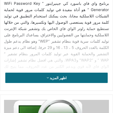
برنامج واي فاي باسورد كي جينيرايتور ” WiFi Password Key
Generator ” هو أداة مفيدة في توليد كلمات مرور قوية لحماية
الشبكات اللاسلكية مجانا، بحث يمكنك استخدام التطبيق في توليد
كلمة مرور قوية يستعصى الوصول اليها وتكسيرها، والتي من خلالها
تستطيع حماية راوتر الواي فاي الخاص بك وتشفير شبكة الإنترنت
اللاسلكية وحمايتها من الفضوليين والاختراق، يساعدك البرنامج على
توليد كلمات سرية قوية بنظام تشفير “WEP” وهو نظام يدعم طول
الكلمة بالعدد الحروف 5 ، 13 ، 16 و 29 حرفا، إضافة الى دعم ميزة
التشفير والحماية القوية عبر توليد كلمات المرور بنظام تشفير ”
WAP ” و “WAP2” وWPA3، والتي هي افضل نظام تشفير إشارات
الواي فاي لأنه قوي ويدعم الكثير من عدد الحروف، مما يتيح لك
أمكانية اختيار كلمة مرور تضم من 8 حروف أو 20 أو 63 حرفا،
اظهر المزيد
يتوفر برنامج واي فاي باسورد كي جينيرايتور على واجهة بسيطة
وسهلة في الاستخدام، تساعدك على اختيار نوع نظام التشفير الذي
يناسبك وتحديد قوة كلمة المرور من 128 بت إلى 256 بت، وذلك
تحميل
بنقرة واحدة، بحث يقوم البرنامج بإنشاء كلمة مرور في غاية كبيرة
برنامج
من التعقيد وجد قوية، نقوم بنسخها وتستخدمها في الراوتر الخاص بك
Wise