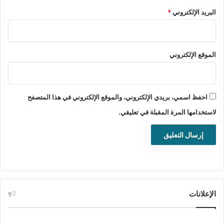
تحميل
البريد الإلكتروني
*
يساعدك برنامج واي فاي باسورد كي جينيرايتور “WiFi Password
Key Generator” على توليد كلمات مرور قوية، لحماية وتشفير
شبكة الواي فاي الخاصة بك، سواء بالمنزل أو مقر العمل، ويصعب
الموقع الإلكتروني
على أي كان الوصول إليها ولو لاستخدام برامج كشف كلمات المرور.
أدوات شبكة الواي فاي
حماية
احفظ اسمي، بريدي الإلكتروني، والموقع الإلكتروني في هذا المتصفح
لاستخدامها المرة المقبلة في تعليقي.
الإعلانات