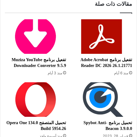
مقالات ذات صلة
بلصق كلمة المرور التي قمت بتوليدها ونسخها بواسطة البرنامج.
وبالتالي نضمن الحماية القوية لشبكة الواي فاي الخاصة بنا ونجعلها
بعيدة من المتطفلين.
تفعيل برنامج Adobe Acrobat
تفعيل برنامج Muziza YouTube
معلومات تقنية عن البرنامج:
Downloader Converter 9.5.9
Reader DC 2026 26.1.21771
منذ 6 أيام
منذ 3 أيام
العنوان: WiFi Password Key
Generator 11.0
إسم الملف:
WiFiPasswordKeyGenerator.zip
حجم الملف: 3.38 ميجابايت
تحميل برنامج Spybot Anti-
تحميل المتصفح Opera One 134.0
الإصدار: 11.38
Build 5954.26
Beacon 3.9.0.0
تاريخ التحديث: 29 شتنبر 2022
فبراير 28, 2023
منذ أسبوع واحد