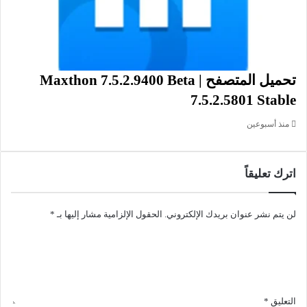
التصنيف: تطبيقات ويندوز، الوسائط المتعددة والإبداع.
تنزيل برنامج تاج سكانر “TagScanner” لتحرير معلومات وبيانات التاج
الخاصة بملفات الصوت مجانا.
تحميل المتصفح Maxthon 7.5.2.9400 Beta |
تحميل برنامج تاج سكانر “TagScanner”
للويندوز:
Installer
7.5.2.5801 Stable
64 بت:
منذ أسبوعين
تحميل
32 بت:
اترك تعليقاً
تحميل
Portable
لن يتم نشر عنوان بريدك الإلكتروني.
الحقول الإلزامية مشار إليها بـ
*
64 بت:
تحميل
32 بت:
تحميل
التعليق
*