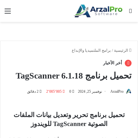
بحث عن
الق
الرئيسية
/
برامج الملتميديا والإبداع
أخر الأخبار
تحميل برنامج TagScanner 6.1.18
ArzalPro
نوفمبر 25, 2024
0
2٬005٬005
2 دقائق
تحميل برنامج تحرير وتعديل بيانات الملفات
الصوتية TagScanner للويندوز