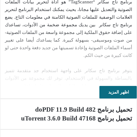
برنامج تاج سكانر “TagScanner” هو أداة لتحرير بيانات الملفات
الصوتية والتعديل عليها مجانا، بحيث يمكنك استخدام البرنامج لتحرير
العلامات الوصفية للملفات الصوتية الكامنة في معلومات التاج. يضع
برنامج تاج سكانر بين يديك مجموعة ضخمة من الأدوات، تساعدك
على إضافة حقوق الملكية إلى مجموعة واسعة من الملفات الصوتية-
من صوت وموسيقى- بسهولة كبيرة. كما يساعدك أيضا على تغيير
أسماء الملفات الصوتية وإعادة تسميتها من جديد دفعة واحدة حتى لو
كانت كبيرة من حيث الكم.
يتوفر برنامج تاج سكانر على واجهة استخدام جد متقدمة تتميز
بالبساطة والسهولة في الإستخدام، توفر لك مجموعة من الأدوات
تساعدك على تحرير بيانات التاج والتعديل عليها وإعادة تسمية
اظهر المزيد
العلامات الوصفية للملفات الصوتية، بحيث يمكنك تغيير العنوان
وإسم الفنان والملحن وإسم الألبوم وتاريخ إنتاج وإصدار الألبوم. كما
تحميل برنامج doPDF 11.9 Build 482
يمكنك التعديل على نوع الموسيقى وإضافة التعليقات حول الملفات
الصوتية. وتستطيع كذلك تنزيل صورة الغلاف لجميع الملفات
تحميل برنامج uTorrent 3.6.0 Build 47168
الصوتية، إضافة إلى توليد قوائم تشغيل للملفات الصوتية المفضلة
لديك وتخزينها على القرص الصلب الخاص بجهاز الكمبيوتر الخاص