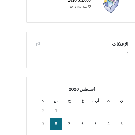
2026.3.1.805
منذ يوم واحد
الإعلانات
أغسطس 2026
ن
ث
أرب
خ
ج
س
د
2
1
9
8
7
6
5
4
3