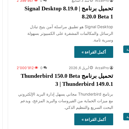
ArzalPro
منذ 3 أسابيع
0
2٬399٬957
تحميل برنامج Signal Desktop 8.19.0 |
8.20.0 Beta 1
Signal Desktop هو تطبيق مراسلة آمن يتيح تبادل
الرسائل والمكالمات المشفرة على الكمبيوتر بسهولة
وسرية تامة.
ة
أكمل القراءة »
ArzalPro
أبريل 6, 2026
0
2٬000٬912
تحميل برنامج Thunderbird 150.0 Beta
3 | Thunderbird 149.0.1
برنامج Thunderbird مجاني يسهل إدارة البريد الإلكتروني
مع ميزات الحماية من الفيروسات والبريد المزعج، ويدعم
البحث السريع والتنظيم الذكي.
ة
أكمل القراءة »