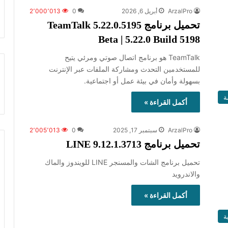
ArzalPro
أبريل 6, 2026
0
2٬000٬013
تحميل برنامج TeamTalk 5.22.0.5195
Beta | 5.22.0 Build 5198
TeamTalk هو برنامج اتصال صوتي ومرئي يتيح
للمستخدمين التحدث ومشاركة الملفات عبر الإنترنت
بسهولة وأمان في بيئة عمل أو اجتماعية.
ة
أكمل القراءة »
ArzalPro
سبتمبر 17, 2025
0
2٬005٬013
تحميل برنامج LINE 9.12.1.3713
تحميل برنامج الشات والمسنجر LINE للويندوز والماك
والاندرويد
أكمل القراءة »
ة