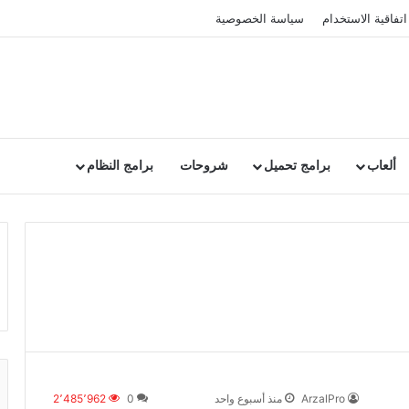
اتفاقية الاستخدام
سياسة الخصوصية
ألعاب
برامج تحميل
شروحات
برامج النظام
ArzalPro
منذ أسبوع واحد
0
2٬485٬962