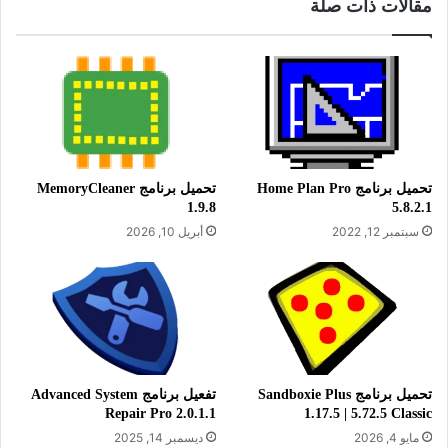
مقالات ذات صلة
تحميل برنامج Paint.NET لتحرير الصور والتعديل عليها للويندوز
تحميل برنامج Home Plan Pro
تحميل برنامج MemoryCleaner
1.9.8
5.8.2.1
سبتمبر 12, 2022
أبريل 10, 2026
معلومات تقنية عن البرنامج:
العنوان: paint.net 5.1.12
اسم الملف:
paint.net.5.1.12.install.x64.zip
تحميل برنامج Sandboxie Plus
تفعيل برنامج Advanced System
حجم الملف: 80.33 ميجابايت
Repair Pro 2.0.1.1
1.17.5 | 5.72.5 Classic
الإصدار: 5.1.12
مايو 4, 2026
ديسمبر 14, 2025