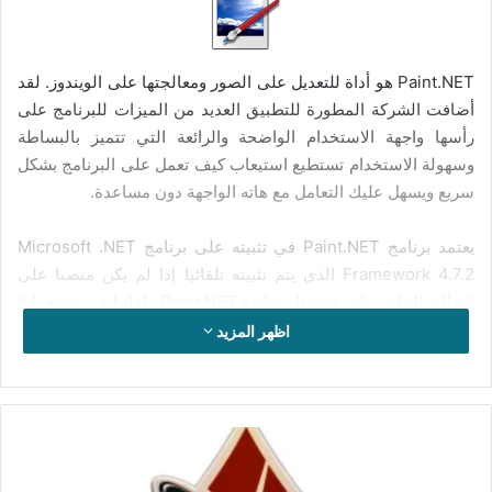
Paint.NET هو أداة للتعديل على الصور ومعالجتها على الويندوز. لقد
أضافت الشركة المطورة للتطبيق العديد من الميزات للبرنامج على
رأسها واجهة الاستخدام الواضحة والرائعة التي تتميز بالبساطة
وسهولة الاستخدام تستطيع استيعاب كيف تعمل على البرنامج بشكل
سريع ويسهل عليك التعامل مع هاته الواجهة دون مساعدة.
يعتمد برنامج Paint.NET في تثبيته على برنامج Microsoft .NET
Framework 4.7.2 الذي يتم تثبيته تلقائيا إذا لم يكن منصبا على
النظام الخاص بك. ويشتغل تطبيقPaint.NET تلقائيا في وضع 64
بت ومن الأفضل أن يتوفر جهاز الكمبيوتر الخاص بك معالج 64 بت و
اظهر المزيد
إصدار 64 x من الويندوز.
خصائص البرنامج الرئيسية:
– أدوات التأثيرات الخاصة : الضبابية والشحذ وإزالة العين الحمراء
تحميل
لعبة
والتشوه والضوضاء والنقش.
War