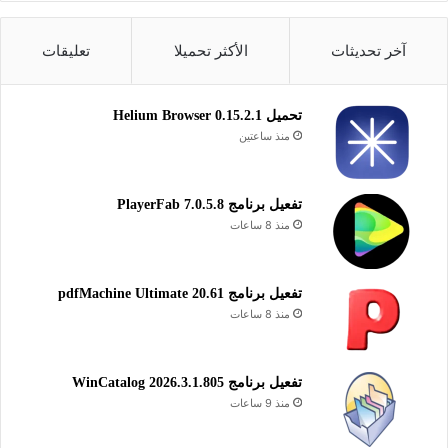
تحميل
آخر تحديثات
الأكثر تحميلا
تعليقات
Paint.NET Portable 64 bit
تحميل
تحميل Helium Browser 0.15.2.1
Paint.NET 3.5.11
منذ ساعتين
Paint.NET Plugins
يساعدك برنامج Paint.NET بشكل فعال على تحرير الصور والتعديل
تفعيل برنامج PlayerFab 7.0.5.8
عليها باحترافية عالية وبسهولة كبيرة على نظام تشغيل الويندوز. يوفر
منذ 8 ساعات
البرنامج مجموعة واسعة من الأدوات المتقدمة التي تتيح لك تحسين
صورك وتعديلها بدقة متناهية، مما يجعله خيارًا مثاليًا للمستخدمين
الذين يبحثون عن حلول تحرير صور قوية ومجانية على منصة
تفعيل برنامج pdfMachine Ultimate 20.61
الويندوز.
منذ 8 ساعات
الرسومات والصور
تحرير الصور
تفعيل برنامج WinCatalog 2026.3.1.805
منذ 9 ساعات