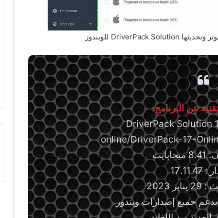
DriverPack  للويندوز
نية عن البرنامج:
ابايت
17.11.47
ير 2023
يدعم جميع إصدارات ويندوز
م العديد من اللغات