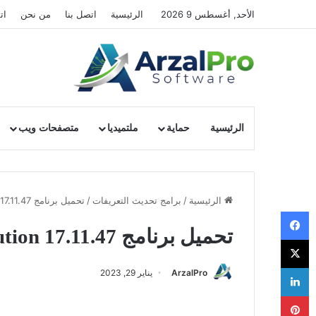
الأحد, أغسطس 9 2026
الرئيسية
اتصل بنا
من نحن
ات
الرئيسية
حماية
ملتميديا
متصفحات ويب
الرئيسية
/
برامج تحديث التعريفات
/
تحميل برنامج DriverPack Solution 17.11.47
فيسبوك
تحميل برنامج DriverPack Solution 17.11.47
‫X
لينكدإن
ArzalPro
يناير 29, 2023
بينتيريست