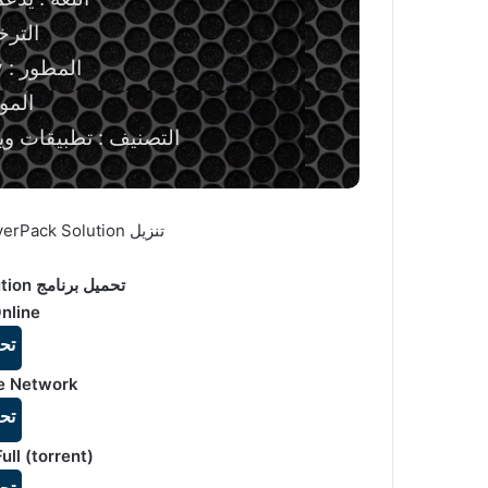
الترخ
المطور : Artur Kuzyakov
المو
التصنيف : تطبيقات وين
تنزيل DriverPack Solution لجلب تعريفات جهاز الكمبيوتر
تحميل برنامج DriverPack Solution للويندوز:
nline
تح
ne Network
تح
ull (torrent)