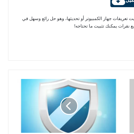
ميل
DriverP أفضل وسيلة لتثبيت تعريفات جهاز الكمبيوتر أو تحديثها، وهو حل رائع وسهل في
 نقرات يمكنك تثبيت ما تحتاجه!
تحميل
برنامج
SpywareBlaster
6.0