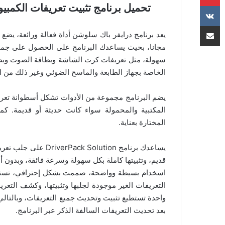
تحميل برنامج تثبيت تعريفات الكمبيوتر وتحديثها k Solution
مشاركة عبر البريد
يعد برنامج درايفر باك سلوشن أداة فعالة ورائعة، يض
مجانا، بحيث يساعدك البرنامج على الحصول على جميع
سهولة، مثل تعريفات كرت الشاشة وبطاقة الصوت وبطاق
الخاصة بجهاز الطابعة والماسح الضوئي وغير ذلك من ال
يضم البرنامج مجموعة من الأدوات تشكل أسطوانة تعري
المكتبية والمحمولة سواء كانت حديثة أو قديمة. كما
المختارة بعناية.
يساعدك برنامج lution
قديم، وتثبيتها كاملة بكل سهولة وسرعة فائقة، وبدون 
اسخدام بسيطة وواضحة، صممت بشكل إحترافي، تستطي
التعريفات الغير موجودة لجلبها وتثبيتها، وكشف التع
واحدة تستطيع تثبيت وتحديث جميع التعريفات، وبالتا
بعد تحديث التعريفات السالفة الذكر عبر البرنامج.