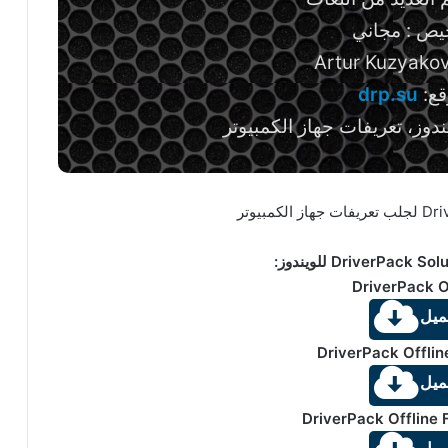
يص : مجاني
قع:
drp.su
دوز، تعريفات جهاز الكمبيوتر
DriverPack O
ميل
DriverPack Offli
ميل
DriverPack Offline F