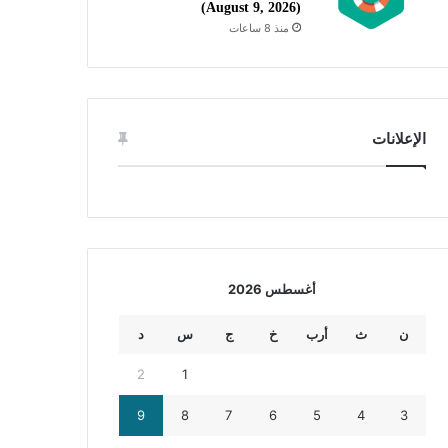
(August 9, 2026)
منذ 8 ساعات
الإعلانات
أغسطس 2026
ن
ث
أرب
خ
ج
س
د
2
1
9
8
7
6
5
4
3