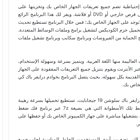
DriverPack Solut إنشاء نسخة إحتياطية تضم جميع تعريفات الجهاز الخاص بك وتخزينها على
مساحة التخزين على القرص الصلب للكمبيوتر أو على قرص خارجي أو DVD أو فلاشة. ويفر لك هذا البرنامج الرائع
 لاتوجد على الجهاز الخاص بك؛ فمن خلال البرنامج تستطيع تحديث
حميل حزم الكوديكس لتشغيل برامج وملفات الوسائط المتعددة.
ج الحماية من الفيروسات وبرنامج سكايب وبرنامج تشغيل ملفات
DriverP العديد من اللغات العاليمة منها اللغة العربية. ويتميز بسرعة وسهولة الإستخدام،
بر الأنترنت ويقوم بتنزيل جميع التعريفات المفقودة على الجهاز
لقديمة بكل سهولة، بحيث يتصل البرنامج بخوادم درايفر باك كي
لخاص بك.
على الرغم من تجاوز حجم أسطوانة تعريفات برنامج درايفر باك سلوشن 19 جيجابايت، تستطيع تحميلها بسرعة رهيبة
بواسطة التورنت كبرنامج µTorrent. يمكنك فك ضغط تلك الأسطوانة التي هي بصيغة 7z عبر برنامج فك ضغط
أو 7zip ، ثم تقوم بعد ذلك بتشغيلها مباشرة على جهاز الكمبيوتر الخاص بك أو حفظها على
DriverPac من أقوى البرامج التي تضع بين أيدي المستخدمين الحلول المناسبة لجلب جميع