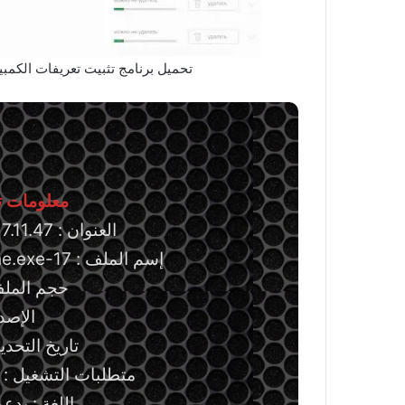
تحميل برنامج تثبيت تعريفات الكمبيوتر وتحديثها Solution
معلومات تق
العنوان : DriverPack Solution 17.11.47
إسم الملف : 17-online/DriverPack-17-Online.exe
حجم الملف: 8.41 ميج
الإصدار : 
تاريخ التحديث : 29 ينا
متطلبات التشغيل : 
اللغة : يدع