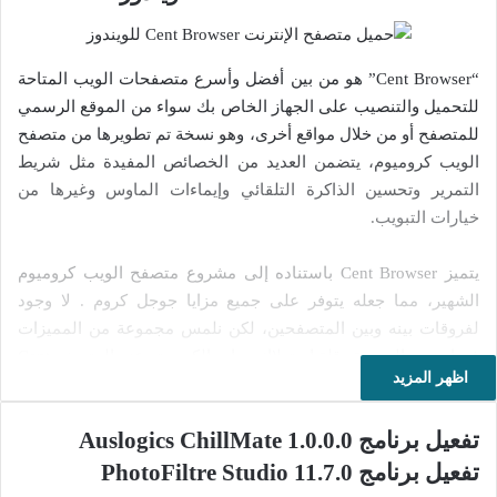
“Cent Browser” هو من بين أفضل وأسرع متصفحات الويب المتاحة
للتحميل والتنصيب على الجهاز الخاص بك سواء من الموقع الرسمي
للمتصفح أو من خلال مواقع أخرى، وهو نسخة تم تطويرها من متصفح
الويب كروميوم، يتضمن العديد من الخصائص المفيدة مثل شريط
التمرير وتحسين الذاكرة التلقائي وإيماءات الماوس وغيرها من
خيارات التبويب.
يتميز Cent Browser باستناده إلى مشروع متصفح الويب كروميوم
الشهير، مما جعله يتوفر على جميع مزايا جوجل كروم . لا وجود
لفروقات بينه وبين المتصفحين، لكن نلمس مجموعة من المميزات
فيما يخص السرعة وقلة استهلاك موارد الكمبيوتر عند المتصفح Cent
اظهر المزيد
Browser الذي يتميز بالسرعة في الاستخدام وخالي من التشنجات
والمشاكل التي تعاني منها بعض المتصفحات الأخرى. كما أن
تفعيل برنامج Auslogics ChillMate 1.0.0.0
المتصفح Cent Browser يتوفر على مجموعة من الخاصيات الرائعة
مثل التحميل من اليوتيوب بمختلف الصيغ من خلال معظم برامج
تفعيل برنامج PhotoFiltre Studio 11.7.0
التحميل المعروفة . ويدعم كذلك جميع الإضافات الخاصة بالمتصفح