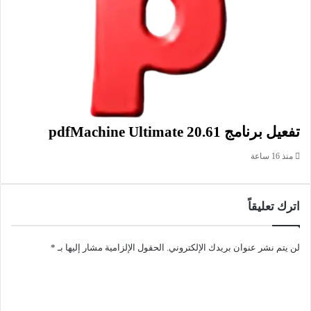
علامات التبويب بواسطة عجلة الماوس أو إغلاقها بنقرتين. يوفر لك
المتصفح Cent Browser التصفح الآمن للإنترنت من خلال السماح لك
بفتح بوابة بشكل ريع أو صفحة التصفح الخاص حتى لا يتم حفظ
الصفحات التي قمت بمشاهدتها وحفظ تاريخ التصفح الخاص بك. و
يمكنك تعيين زر إغلاق المتصفح بواسطة اختصار لوحة المفاتيح
البسيط.
تفعيل برنامج pdfMachine Ultimate 20.61
معلومات تقنية عن المتصفح:
العنوان: Cent Browser 5.2.1168.83
منذ 16 ساعة
اسم الملف: centbrowser_5.2.1168.83.exe
حجم الملف: 108.79 ميجابايت/64 بت، و96.59 ميجابايت/32 بت
الإصدار: 5.2.1168.83
اترك تعليقاً
تاريخ التحديث: 28 أغسطس 2025
اللغة: يدعم العديد من اللغات
لن يتم نشر عنوان بريدك الإلكتروني.
الحقول الإلزامية مشار إليها بـ
*
متطلبات التشغيل: يدعم جميع إصدارات الويندوز
المطور:
Cent Studio
الموقع:
www.centbrowser.com
التصنيف: تطبيقات ويندوز، متصفحات الأنترنت.