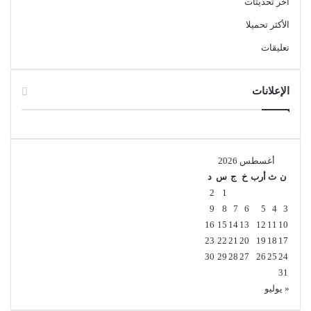
آخر تحديثات
تحميل
الأكثر تحميلا
Cent Browser هو متصفح ويب مبني على أساس Chromium، ويتميز
تعليقات
بعدة مزايا تجعله خيارًا جيدًا للمستخدمين الذين يبحثون عن تجربة
تصفح مخصصة وفعالة. يوفر المتصفح واجهة مستخدم بسيطة وسهلة
الإعلانات
الاستخدام مع دعم لميزات متقدمة مثل التبويبات المجمعة، التحكم
في الإيماءات، وأدوات الخصوصية المحسنة. كما يتمتع بسرعة تحميل
صفحات جيدة وأداء مستقر، بالإضافة إلى دعم ملحقات كروم. بشكل
عام، يمثل Cent Browser خيارًا مثاليًا لمن يرغبون في متصفح يجمع
أغسطس 2026
بين السرعة والمرونة مع مجموعة إضافية من الأدوات التي تعزز
ن
ث
أرب
خ
ج
س
د
تجربة التصفح اليومية.
2
1
9
8
7
6
5
4
3
إنترنت
المتصفحات والإضافات
16
15
14
13
12
11
10
23
22
21
20
19
18
17
30
29
28
27
26
25
24
31
« يوليو