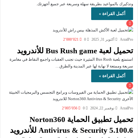
وتذكيرك بالمواعيد بطريقة سهلة وسريعة عبر جميع أجهزتك.
أكمل القراءة »
ArzalPro
أكتوبر 31, 2025
0
2٬000٬021
تحميل لعبة Bus Rush game للأندرويد
استمتع بلعبة Bus Rush المثيرة حيث تجنب العقبات واجمع النقاط في مغامرة
سريعة وممتعة لا نهاية لها عبر المدينة والطرق…
أكمل القراءة »
ArzalPro
نوفمبر 22, 2024
0
2٬005٬056
تحميل تطبيق الحماية Norton360
Antivirus & Security 5.100.6 للأندرويد