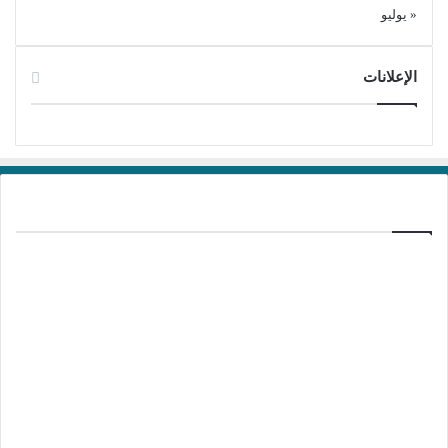
« يوليو
الإعلانات
برامج تحميل
منذ 20 ساعة
تفعيل برنامج Ant Download Manager Pro
2.17.7 Build 96580
منذ يومين
تفعيل برنامج Kotato All Video Downloader
Pro 10.5.1
منذ يومين