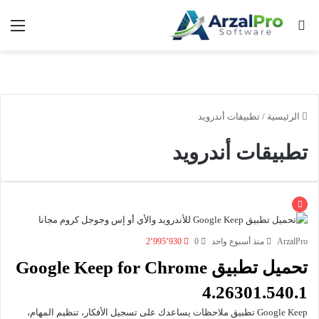
بحث عن
الق
الرئيسية
/
تطبيقات أندرويد
تطبيقات أندرويد
ArzalPro
منذ أسبوع واحد
0
2٬995٬930
تحميل تطبيق Google Keep for Chrome
4.26301.540.1
Google Keep تطبيق ملاحظات يساعدك على تسجيل الأفكار، تنظيم المهام،