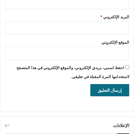
المطور:
Scooter Software Inc
الموقع:
www.scootersoftware.com
البريد الإلكتروني
*
الصفحة الرئيسية:
www.scootersoftware.com/downl
oad.php
الموقع الإلكتروني
التصنيف: تطبيقات ويندوز، الضغط
والنسخ الاحتياطي، الضغط والأرشفة.
احفظ اسمي، بريدي الإلكتروني، والموقع الإلكتروني في هذا المتصفح
لاستخدامها المرة المقبلة في تعليقي.
تنشيط برنامج الضغط والنسخ الاحتياطي Beyond Compare لنظام
تشغيل ويندوز.
تحميل ملف تنصيب برنامج Beyond Compare
زائد ملف التفعيل
الإعلانات
رابط التحميل الأول