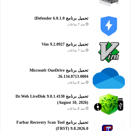
المختلفة بدقة متناهية، مما يسهل عليك إدارة ومراقبة التغييرات التي
تطرأ على ملفاتك المهمة. بالإضافة إلى ذلك، يوفر البرنامج حلول
نسخ احتياطي موثوقة تحافظ على بياناتك آمنة ومحمية من الفقدان
تحميل برنامج iDefender 6.0.1.0
منذ 7 ساعات
أو التلف، مما يجعله أداة مثالية للحفاظ على سلامة معلوماتك
الإلكترونية بشكل دائم وفعال.
تحميل برنامج Vim 9.2.0927
منذ 7 ساعات
الضغط والنسخ الإحتياطي
تحميل برنامج Microsoft OneDrive
26.134.0713.0004
منذ 8 ساعات
تحميل برنامج Dr.Web LiveDisk 9.0.1.4130
(August 10, 2026)
منذ 8 ساعات
تحميل برنامج Farbar Recovery Scan Tool
(FRST) 9.8.2026.0