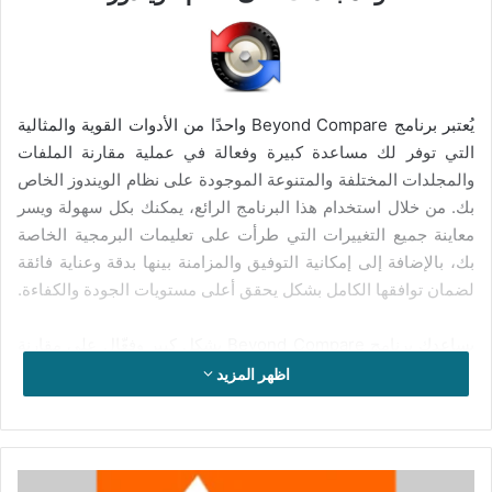
يُعتبر برنامج Beyond Compare واحدًا من الأدوات القوية والمثالية
التي توفر لك مساعدة كبيرة وفعالة في عملية مقارنة الملفات
والمجلدات المختلفة والمتنوعة الموجودة على نظام الويندوز الخاص
بك. من خلال استخدام هذا البرنامج الرائع، يمكنك بكل سهولة ويسر
معاينة جميع التغييرات التي طرأت على تعليمات البرمجية الخاصة
بك، بالإضافة إلى إمكانية التوفيق والمزامنة بينها بدقة وعناية فائقة
لضمان توافقها الكامل بشكل يحقق أعلى مستويات الجودة والكفاءة.
يساعدك برنامج Beyond Compare بشكل كبير وفعّال على مقارنة
الملفات والمجلدات بكل سهولة وسرعة فائقة، حيث يعتمد البرنامج
اظهر المزيد
على استخدام أوامر بسيطة وقوية تتيح لك التركيز بشكل دقيق
ومحدد على الاختلافات التي تهمك فقط، مع القدرة على تجاهل
الفروقات التي لا ترغب في النظر إليها أو معالجتها. بعد الانتهاء من
عملية المقارنة، يمكنك دمج التغييرات المختلفة بسهولة ويسر،
تفعيل