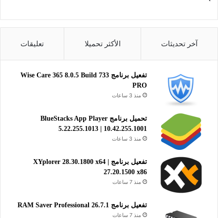
تحميل
رابط التحميل الثاني
آخر تحديثات
الأكثر تحميلا
تعليقات
تحميل
تحميل برنامج Beyond Compare فقط بدون ملف
تفعيل برنامج Wise Care 365 8.0.5 Build 733
PRO
تفعيل
منذ 3 ساعات
Download Beyond Compare for Windows
Download Beyond Compare for macOS
تحميل برنامج BlueStacks App Player
5.22.255.1013 | 10.42.255.1001
Download Beyond Compare for LINUX
منذ 3 ساعات
Debian 64 bit
Download Beyond Compare for LINUX RPM
تفعيل برنامج XYplorer 28.30.1800 x64 |
Package
27.20.1500 x86
منذ 7 ساعات
برنامج مجاني لمقارنة الاختلافات بين الملفات وتنفيذ النسخ
الاحتياطي على جهاز الكمبيوتر الخاص بك بكفاءة عالية وبسهولة
تفعيل برنامج RAM Saver Professional 26.7.1
تامة. يساعدك هذا البرنامج على تحديد الفروقات بين الملفات
منذ 7 ساعات