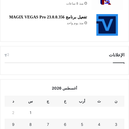
منذ 8 ساعات
تفعيل برنامج MAGIX VEGAS Pro 23.0.0.356
منذ يوم واحد
الإعلانات
أغسطس 2026
ن
ث
أرب
خ
ج
س
د
2
1
9
8
7
6
5
4
3