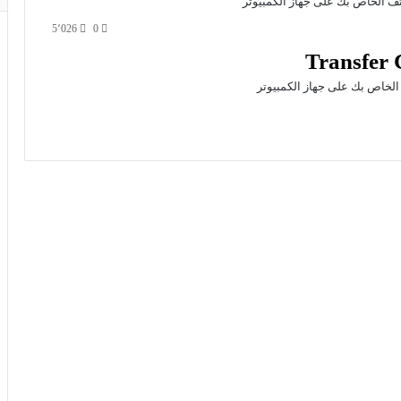
5٬026
0