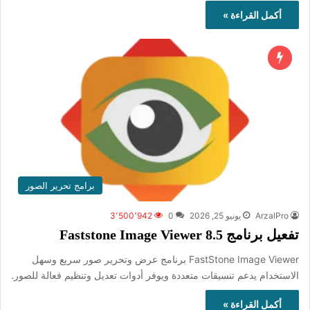
أكمل القراءة »
برامج تحرير الصور
ArzalPro
يونيو 25, 2026
0
3٬500٬942
تفعيل برنامج Faststone Image Viewer 8.5
FastStone Image Viewer برنامج عرض وتحرير صور سريع وسهل
الاستخدام يدعم تنسيقات متعددة ويوفر أدوات تعديل وتنظيم فعالة للصور.
أكمل القراءة »