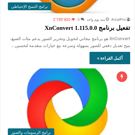
برامج النسخ الإحتياطي
ArzalPro
منذ يوم واحد
0
2٬795٬920
تفعيل برنامج XnConvert 1.115.0.0
XnConvert هو برنامج مجاني لتحويل وتحرير الصور يدعم مئات الصيغ،
يتيح تعديل دفعي للصور بسهولة وسرعة مع خيارات متقدمة لتحسين…
أكمل القراءة »
برامج الرسومات والصور