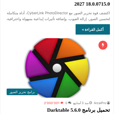
2027 18.0.0715.0
اكتشف قوة تحرير الصور مع CyberLink PhotoDirector، أداة متكاملة
لتحسين الصور، إزالة العيوب، وإضافة تأثيرات إبداعية بسهولة واحترافية.
أكمل القراءة »
برامج تحرير الصور
ArzalPro
منذ 3 أسابيع
0
2٬000٬001
تحميل برنامج Darktable 5.6.0