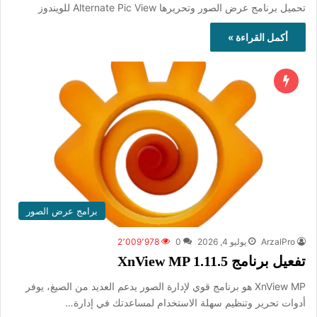
تحميل برنامج عرض الصور وتحريرها Alternate Pic View للويندوز
أكمل القراءة »
برامج عرض الصور
ArzalPro
يوليو 4, 2026
0
2٬009٬978
تفعيل برنامج XnView MP 1.11.5
XnView MP هو برنامج قوي لإدارة الصور يدعم العديد من الصيغ، يوفر
أدوات تحرير وتنظيم سهلة الاستخدام لمساعدتك في إدارة…