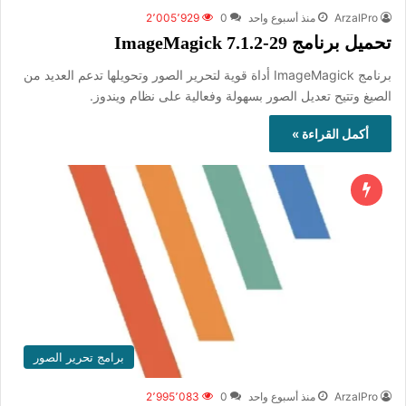
ArzalPro
منذ أسبوع واحد
0
2٬005٬929
تحميل برنامج ImageMagick 7.1.2-29
برنامج ImageMagick أداة قوية لتحرير الصور وتحويلها تدعم العديد من
الصيغ وتتيح تعديل الصور بسهولة وفعالية على نظام ويندوز.
أكمل القراءة »
برامج تحرير الصور
ArzalPro
منذ أسبوع واحد
0
2٬995٬083