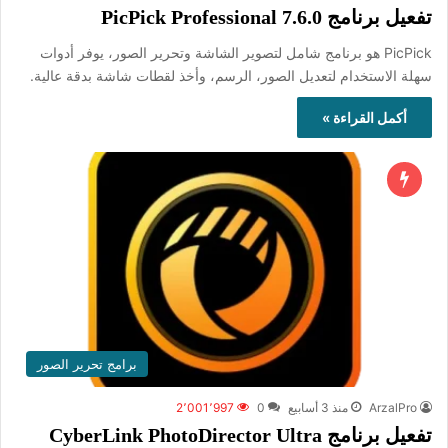
تفعيل برنامج PicPick Professional 7.6.0
PicPick هو برنامج شامل لتصوير الشاشة وتحرير الصور، يوفر أدوات
سهلة الاستخدام لتعديل الصور، الرسم، وأخذ لقطات شاشة بدقة عالية.
أكمل القراءة »
برامج تحرير الصور
ArzalPro
منذ 3 أسابيع
0
2٬001٬997
تفعيل برنامج CyberLink PhotoDirector Ultra