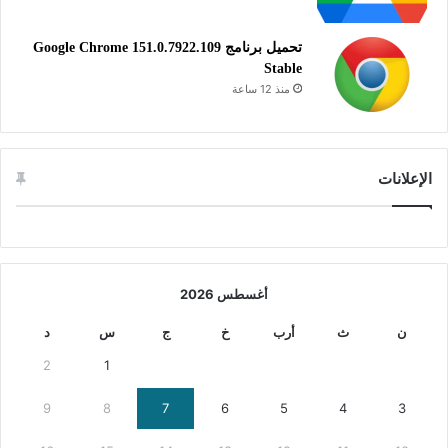
تحميل برنامج Google Chrome 151.0.7922.109
Stable
منذ 12 ساعة
الإعلانات
أغسطس 2026
ن
ث
أرب
خ
ج
س
د
2
1
9
8
7
6
5
4
3