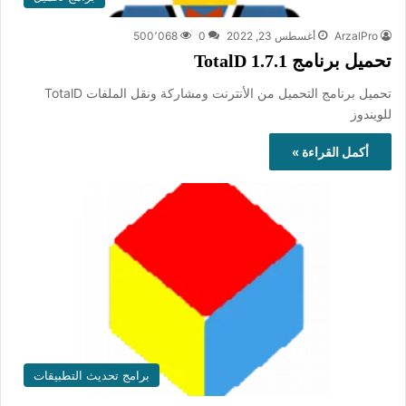
ArzalPro
أغسطس 23, 2022
0
500٬068
تحميل برنامج TotalD 1.7.1
تحميل برنامج التحميل من الأنترنت ومشاركة ونقل الملفات TotalD
للويندوز
أكمل القراءة »
برامج تحديث التطبيقات