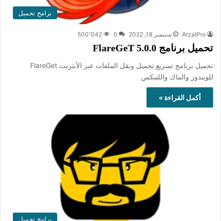
برامج تحميل
ArzalPro
سبتمبر 18, 2022
0
500٬042
تحميل برنامج FlareGeT 5.0.0
تحميل برنامج تسريع تحميل ونقل الملفات عبر الأنترنت FlareGet
للويندوز والماك واللنيكس
أكمل القراءة »
برامج تحميل