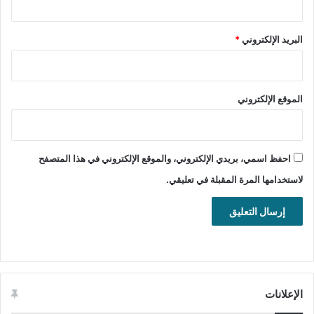
للويندوز
تحميل
البريد الإلكتروني
*
Movavi Video Editor Plus for Mac
يساعدك برنامج Movavi Video Editor Plus بشكل فعال للغاية
الموقع الإلكتروني
على تعديل وإنشاء مقاطع الفيديو بطريقة احترافية ومتقدمة للغاية،
مما يتيح لك إمكانية إنتاج محتوى فيديو بجودة عالية جداً وبمظهر
متميز وفريد يناسب مختلف الأغراض والاستخدامات المتنوعة التي
قد تحتاجها في مجالات متعددة.
احفظ اسمي، بريدي الإلكتروني، والموقع الإلكتروني في هذا المتصفح
لاستخدامها المرة المقبلة في تعليقي.
تحرير الفيديو
ملتميديا
الإعلانات