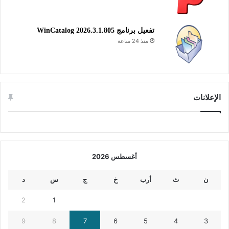
تفعيل برنامج WinCatalog 2026.3.1.805
منذ 24 ساعة
الإعلانات
أغسطس 2026
ن
ث
أرب
خ
ج
س
د
2
1
9
8
7
6
5
4
3