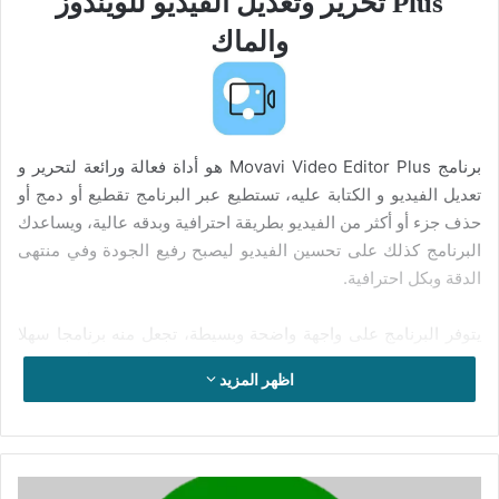
Plus تحرير وتعديل الفيديو للويندوز
والماك
برنامج Movavi Video Editor Plus هو أداة فعالة ورائعة لتحرير و
تعديل الفيديو و الكتابة عليه، تستطيع عبر البرنامج تقطيع أو دمج أو
حذف جزء أو أكثر من الفيديو بطريقة احترافية وبدقه عالية، ويساعدك
البرنامج كذلك على تحسين الفيديو ليصبح رفيع الجودة وفي منتهى
الدقة وبكل احترافية.
يتوفر البرنامج على واجهة واضحة وبسيطة، تجعل منه برنامجا سهلا
في الاستخدام؛ فتسطيع استخدام الفيديو عبر العديد الأجهزة مثل
اظهر المزيد
التلفزيون والكاميرا وتطبيق الفلاتر والمؤثرات الهامة، ويمكنك إضافة
الملفات الصوتية ودمجها مع الفيديو والتعديل على مشروع العمل،
وحفظه على القرص الصلب أو تشغيله على الهاتف المحمول بشكل
مباشر. وبما أن البرنامج يتميز بسهولة الاستخدام؛ فهو في متناول
تحميل