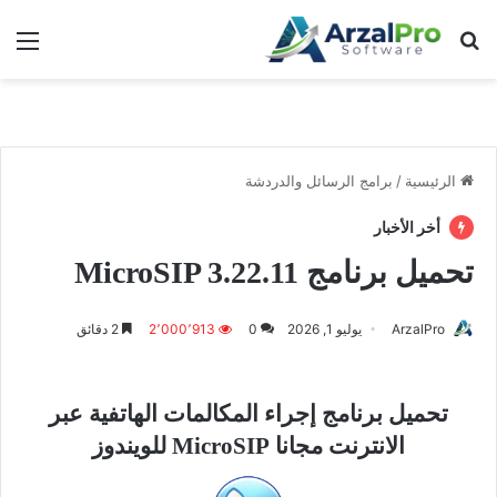
بحث عن
الق
الرئيسية
/
برامج الرسائل والدردشة
أخر الأخبار
تحميل برنامج MicroSIP 3.22.11
ArzalPro
يوليو 1, 2026
0
2٬000٬913
2 دقائق
تحميل برنامج إجراء المكالمات الهاتفية عبر
الانترنت مجانا MicroSIP للويندوز