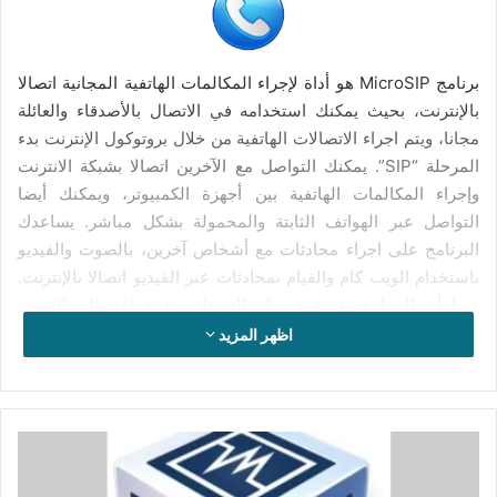
برنامج MicroSIP هو أداة لإجراء المكالمات الهاتفية المجانية اتصالا
بالإنترنت، بحيث يمكنك استخدامه في الاتصال بالأصدقاء والعائلة
مجانا، ويتم اجراء الاتصالات الهاتفية من خلال بروتوكول الإنترنت بدء
المرحلة “SIP”. يمكنك التواصل مع الآخرين اتصالا بشبكة الانترنت
وإجراء المكالمات الهاتفية بين أجهزة الكمبيوتر، ويمكنك أيضا
التواصل عبر الهواتف الثابتة والمحمولة بشكل مباشر. يساعدك
البرنامج على اجراء محادثات مع أشخاص آخرين، بالصوت والفيديو
باستخدام الويب كام والقيام بمحادثات عبر الفيديو اتصالا بالإنترنت.
وبما أن البرنامج يعتمد في اتصاله على تقنية الاتصال بالصوت
والفيديو باستخدام برتوكول الانترنت بدء المرحلة أو ما يعرف
اظهر المزيد
ببرتوكول بدء الجلسة “SIP”، ستجد العديد من الشركات العالمية
التي توفر حسابات وعناوين “SIP” لأجراء اتصال هاتفي مجاني عبر
الانترنت، سوف تختار الشركة المناسبة لك.
تحميل
برنامج
يتوفر برنامج MicroSIP على واجهة استخدام بسيطة وسهلة في
VirtualBox