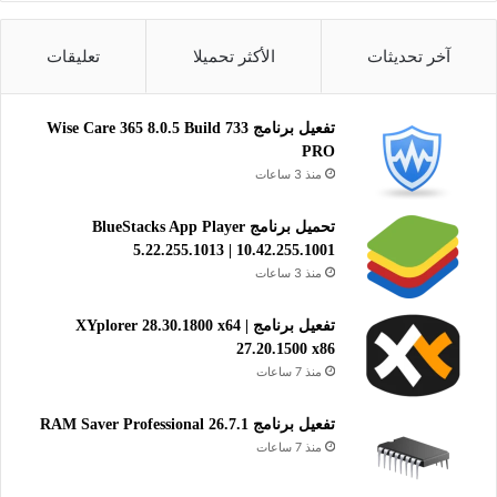
MicroSIP Beta Portable
تحميل
آخر تحديثات
الأكثر تحميلا
تعليقات
يساعدك برنامج ميكرو سيب على إجراء المكالمات الهاتفية
والتواصل بالصوت والفيديو مع الاصدقاء والعائلة عبر الانترنت مجانا
تفعيل برنامج Wise Care 365 8.0.5 Build 733
باستخدام جهاز الكمبيوتر الخاص بك بكل سهولة وبسرعة كبيرة جدا.
PRO
منذ 3 ساعات
الرسائل والدردشة
تواصل إجتماعي
تحميل برنامج BlueStacks App Player
5.22.255.1013 | 10.42.255.1001
منذ 3 ساعات
تفعيل برنامج XYplorer 28.30.1800 x64 |
27.20.1500 x86
منذ 7 ساعات
تفعيل برنامج RAM Saver Professional 26.7.1
منذ 7 ساعات