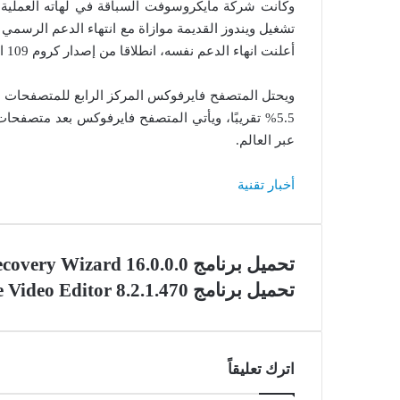
وكانت شركة مايكروسوفت السباقة في لهاته العملي
تشغيل ويندوز القديمة موازاة مع انتهاء الدعم الرسم
أعلنت انهاء الدعم نفسه، انطلاقا من إصدار كروم 109 الذي كان آخر إصدار يدعم إصدارات نظام تشغيل ويندوز القديمة.
ويحتل المتصفح فايرفوكس المركز الرابع للمتصفحات الأ
5.5% تقريبًا، ويأتي المتصفح فايرفوكس بعد متصفحا
عبر العالم.
أخبار تقنية
تحميل برنامج EASEUS Data Recovery Wizard 16.0.0.0
تحميل برنامج VSDC Free Video Editor 8.2.1.470
اترك تعليقاً