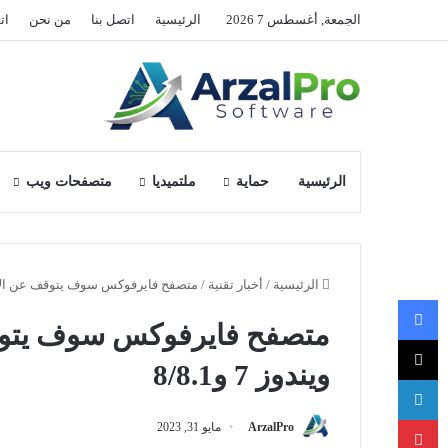
الجمعة, أغسطس 7 2026
الرئيسية
اتصل بنا
من نحن
ات
الرئيسية
حماية
ملتميديا
متصفحات ويب
الرئيسية
/
أخبار تقنية
/
متصفح فايرفوكس سوف يتوقف عن الاشتغال
فيسبوك
متصفح فايرفوكس سوف يتوق
‫X
ويندوز 7 و8/8.1
لينكدإن
بينتيريست
ArzalPro
مايو 31, 2023