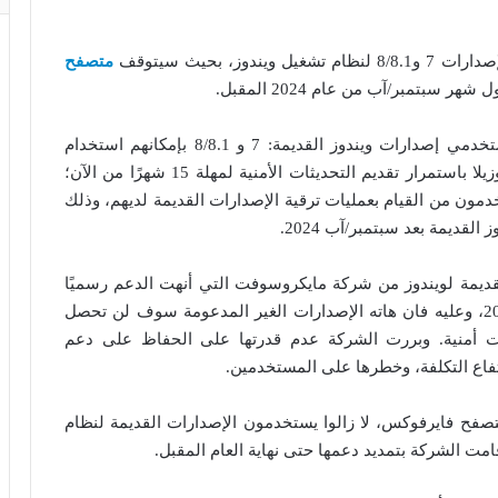
، بحيث سيتوقف
متصفح
سبتمبر/آب من عام 2024 المقبل.
نبأ مفاده أن مستخدمي إصدارات ويندوز القديمة: 7 و 8/8.1 بإمكانهم استخدام
نسخة فايرفوكس 115 ذات الدعم المُمدد، وتعهدت موزيلا باستمرار تقديم التحديثات الأمنية لمهلة 15 شهرًا من الآن؛
ون من القيام بعمليات ترقية الإصدارات القديمة لديهم، وذلك
قديمة بعد سبتمبر/آب 2024.
قديمة لويندوز من شركة مايكروسوفت التي أنهت الدعم رسميًا
لإصدارات ويندوز 7 و8 و8.1 في يناير/كانون الثاني 2023، وعليه فان هاته الإصدارات الغير المدعومة سوف لن تحصل
غرات أمنية. وبررت الشركة عدم قدرتها على الحفاظ على دعم
تفاع التكلفة، وخطرها على المستخدمين.
فح فايرفوكس، لا زالوا يستخدمون الإصدارات القديمة لنظام