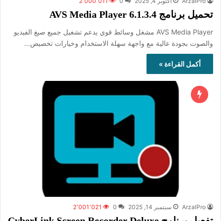
ArzalPro
أكتوبر 4, 2025
0
2٬000٬011
تحميل برنامج AVS Media Player 6.1.3.4
AVS Media Player مشغل وسائط قوي يدعم تشغيل جميع صيغ الفيديو
والصوت بجودة عالية مع واجهة سهلة الاستخدام وخيارات تخصيص…
أكمل القراءة »
ArzalPro
سبتمبر 14, 2025
0
2٬001٬021
تفعيل برنامج CyberLink Screen Recorder Deluxe