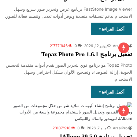
FastStone Image Viewer برنامج عرض وتحرير صور سريع وسهل
الاستخدام يدعم تنسيقات متعددة ويوفر أدوات تعديل وتنظيم فعالة للصور.
أكمل القراءة »
ArzalPro
يونيو 12, 2026
0
2٬777٬946
تفعيل برنامج Topaz Photo Pro 1.6.1
Topaz Photo هو برنامج قوي لتحرير الصور يقدم أدوات متقدمة لتحسين
الجودة، إزالة الضوضاء، وتصحيح الألوان بشكل احترافي وسهل
الاستخدام.
أكمل القراءة »
ArzalPro
مايو 7, 2026
0
2٬007٬918
تحميل برنامج JAlbum 39.5.0