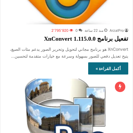
ArzalPro
منذ 22 ساعة
0
2٬795٬920
تفعيل برنامج XnConvert 1.115.0.0
XnConvert هو برنامج مجاني لتحويل وتحرير الصور يدعم مئات الصيغ،
يتيح تعديل دفعي للصور بسهولة وسرعة مع خيارات متقدمة لتحسين…
أكمل القراءة »