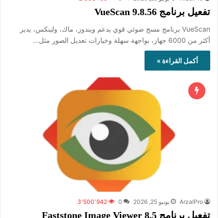
تفعيل برنامج VueScan 9.8.56
VueScan برنامج مسح ضوئي قوي يدعم ويندوز، ماك، ولينكس، يدير
أكثر من 6000 جهاز، بواجهة سهلة وخيارات تعديل الصور مثل…
أكمل القراءة »
ArzalPro
يونيو 25, 2026
0
3٬500٬942
تفعيل برنامج Faststone Image Viewer 8.5