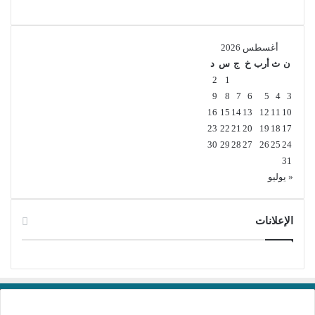
يبحث عن برنامج تسجيل شاشة احترافي وعملي. ميزاته المتعددة،
سهولة الاستخدام، ودعم تنسيقات متعددة تجعله أداة لا غنى عنها
للمستخدمين من مختلف الفئات. سواء كنت مدرساً، صانع محتوى،
أغسطس 2026
لاعباً، أو حتى مستخدماً عادياً يرغب في توثيق لحظات معينة على
ن
ث
أرب
خ
ج
س
د
شاشة جهازه، فإن هذا البرنامج سيوفر لك كل ما تحتاجه لتسجيل
2
1
شاشة جهازك بجودة عالية وسلاسة تامة. لا تتردد في تجربته
9
8
7
6
5
4
3
والاستفادة من ميزاته العديدة التي ستسهل عليك عملية تسجيل
16
15
14
13
12
11
10
الشاشة بشكل كبير.
23
22
21
20
19
18
17
30
29
28
27
26
25
24
31
« يوليو
الإعلانات
معلومات تقنية عن البرنامج:
برامج تحميل
العنوان: AnyMP4 Screen Recorder 1.5.70