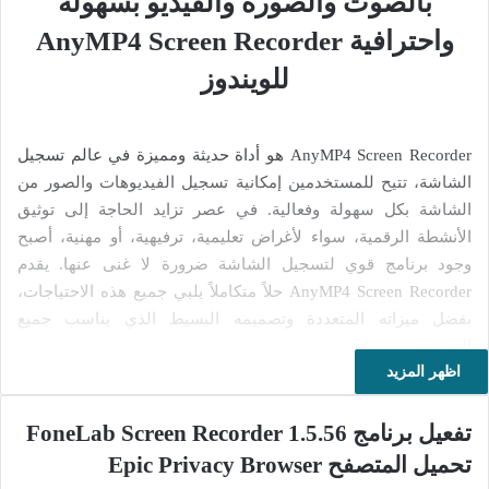
بالصوت والصورة والفيديو بسهولة
واحترافية AnyMP4 Screen Recorder
للويندوز
AnyMP4 Screen Recorder هو أداة حديثة ومميزة في عالم تسجيل
الشاشة، تتيح للمستخدمين إمكانية تسجيل الفيديوهات والصور من
الشاشة بكل سهولة وفعالية. في عصر تزايد الحاجة إلى توثيق
الأنشطة الرقمية، سواء لأغراض تعليمية، ترفيهية، أو مهنية، أصبح
وجود برنامج قوي لتسجيل الشاشة ضرورة لا غنى عنها. يقدم
AnyMP4 Screen Recorder حلاً متكاملاً يلبي جميع هذه الاحتياجات،
بفضل ميزاته المتعددة وتصميمه البسيط الذي يناسب جميع
المستخدمين.
اظهر المزيد
تسجيل الشاشة أصبح من الأدوات الأساسية التي يعتمد عليها
الكثيرون اليوم. فالمستخدمون الذين يعملون في مجال التعليم
تفعيل برنامج FoneLab Screen Recorder 1.5.56
الإلكتروني يحتاجون إلى تسجيل دروسهم وشروحاتهم لتوفيرها
تحميل المتصفح Epic Privacy Browser
للطلاب، والمصممون وصناع المحتوى يحتاجون إلى توثيق عملياتهم