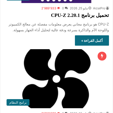
ArzalPro
مايو 25, 2026
0
2٬989٬933
تحميل برنامج CPU-Z 2.20.1
CPU-Z هو برنامج مجاني يعرض معلومات مفصلة عن معالج الكمبيوتر
واللوحة الأم والذاكرة بسرعة ودقة عالية لتحليل أداء الجهاز بسهولة.
أكمل القراءة »
برامج النظام