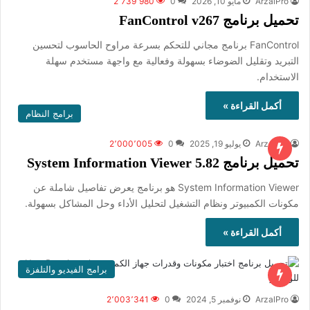
ArzalPro
مايو 10, 2026
0
2٬739٬980
تحميل برنامج FanControl v267
FanControl برنامج مجاني للتحكم بسرعة مراوح الحاسوب لتحسين
التبريد وتقليل الضوضاء بسهولة وفعالية مع واجهة مستخدم سهلة
الاستخدام.
أكمل القراءة »
برامج النظام
ArzalPro
يوليو 19, 2025
0
2٬000٬005
تحميل برنامج System Information Viewer 5.82
System Information Viewer هو برنامج يعرض تفاصيل شاملة عن
مكونات الكمبيوتر ونظام التشغيل لتحليل الأداء وحل المشاكل بسهولة.
أكمل القراءة »
برامج الفيديو والتلفزة
ArzalPro
نوفمبر 5, 2024
0
2٬003٬341