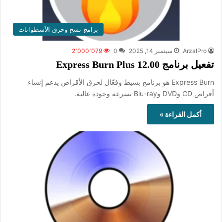
برامج نسخ وحرق الأسطوانات
ArzalPro
سبتمبر 14, 2025
0
2٬000٬079
تفعيل برنامج Express Burn Plus 12.00
Express Burn هو برنامج بسيط وفعّال لحرق الأقراص يدعم إنشاء
أقراص CD وDVD وBlu-ray بسرعة وجودة عالية.
أكمل القراءة »