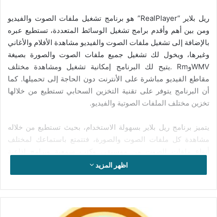
ريل بلاير “RealPlayer” هو برنامج تشغيل ملفات الصوت والفيديو
ومن بين أهم وأقدم برامج تشغيل الوسائط المتعددة، تستطيع عبره
بالإضافة إلى تشغيل ملفات الصوت والفيديو مشاهدة الأفلام والأغاني
وغيرها، ويخول لك تشغيل جميع ملفات الصوت والصورة بصيغة
WMVوRm .يتيح لك البرنامج إمكانية تشغيل ومشاهدة مختلف
مقاطع الفيديو مباشرة على الأنترنت دون الحاجة إلى تحميلها. كما
أن البرنامج يتوفر على تقنية التخزين السحابي تستطيع من خلالها
تخزين مختلف الملفات الصوتية والفيديو.
يتميز برنامج ريل بلاير بسهولة الاستخدام، بحيث تستطيع من خلاله
مشاهدة كل ملفات الصوت والصورة، فتتمتع باستماعك لمختلف
أنواع ملفات الصوت من موسيقى وكتب سمعية وبرامج إذاعية
وغيرها، إضافة إلى الاستمتاع بمشاهدة مختلف ملفات الفيديو من
اظهر المزيد
برامج تلفزة ورياضة وموسيقى وثقافة وغير ذلك ؛ فيتيح لك إمكانية
تشغيل قائمة تشغيل تضم الكثير من ملفات من اختيارك ، وبالتالي
تستطيع عرض تلك الملفات من خلال تلك القائمة بشكل متتالي. كما
أنه يتيح لك إمكانية تحويل أسطوانات الأديو إلى ملفات وعرضها على
تحميل