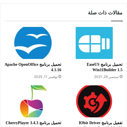
العالية
. إمكانية حرق الأسطوانات المدمجة عبر نقل الملفات بمختلف الصيغ
مقالات ذات صلة
إليها عبر الكمبيوتر.
معلومات تقنية عن البرنامج:
تحميل برنامج EaseUS
تحميل برنامج Apache OpenOffice
العنوان: RealPlayer 22.0.2.305
4.1.16
Win11Builder 1.5
سبتمبر 29, 2021
نوفمبر 11, 2025
اسم الملف: RealTimes-
RealPlayer.exe
حجم الملف: 62.55 ميجابايت
الإصدار: 22.0.2.305
تاريخ التحديث: 3 مارس 2023
تفعيل برنامج IObit Driver
تحميل برنامج CherryPlayer 3.4.3
متطلبات التشغيل: يدعم جميع إصدارات