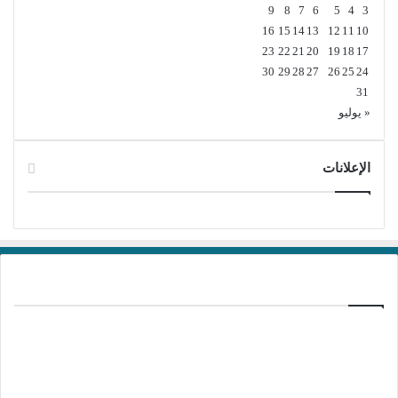
9
8
7
6
5
4
3
16
15
14
13
12
11
10
23
22
21
20
19
18
17
30
29
28
27
26
25
24
31
« يوليو
الإعلانات
برامج تحميل
منذ يوم واحد
تفعيل برنامج Kotato All Video Downloader
Pro 10.5.1