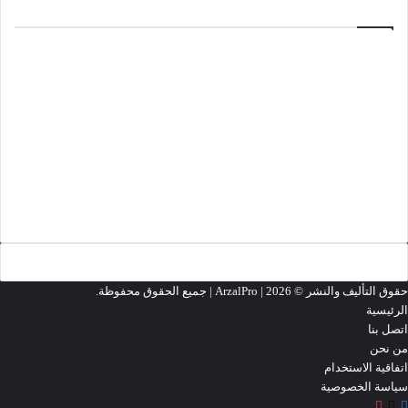
ألعاب
منذ 3 أسابيع
تحميل لعبة Minecraft 1.26.33.1
مارس 18, 2026
تحميل لعبة Cyberpunk 2077
مارس 13, 2026
تحميل لعبة Grand Theft Auto 2 (GTA2)
تحميل المزيد
حقوق التأليف والنشر ©
2026 | جميع الحقوق محفوظة.
ArzalPro |
الرئيسية
اتصل بنا
من نحن
اتفاقية الاستخدام
سياسة الخصوصية
‫X
فيسبوك
‫YouTube