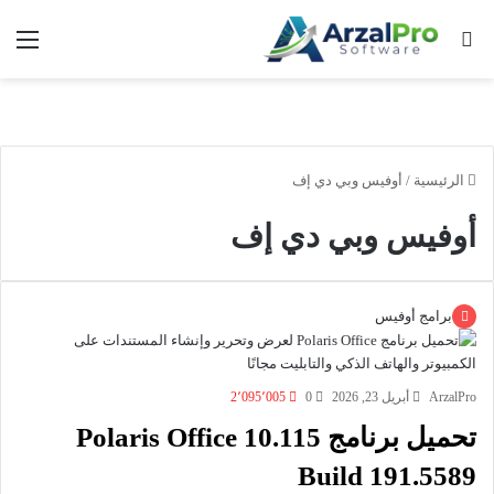
بحث عن
الق
الرئيسية
/
أوفيس وبي دي إف
أوفيس وبي دي إف
برامج أوفيس
ArzalPro
أبريل 23, 2026
0
2٬095٬005
تحميل برنامج Polaris Office 10.115
Build 191.5589