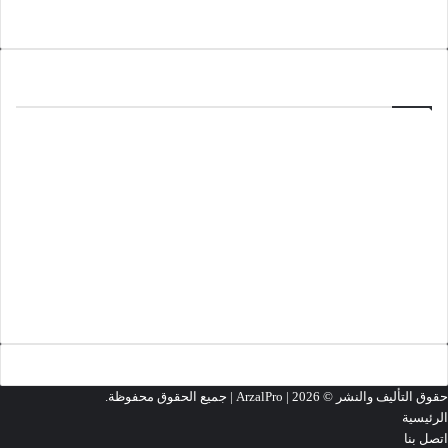
تحميل المزيد
ألعاب
منذ 3 أسابيع
تحميل لعبة Minecraft 1.26.33.1
مارس 18, 2026
تحميل لعبة Cyberpunk 2077
مارس 13, 2026
تحميل لعبة Grand Theft Auto 2 (GTA2)
تحميل المزيد
حقوق التأليف والنشر ©
2026 | جميع الحقوق محفوظة.
ArzalPro |
الرئيسية
اتصل بنا