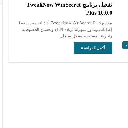
تفعيل برنامج TweakNow WinSecret
Plus 10.0.0
برنامج TweakNow WinSecret Plus أداة لتحسين وضبط
إعدادات ويندوز بسهولة لزيادة الأداء وتحسين الخصوصية
وتجربة المستخدم بشكل شامل.
م
أكمل القراءة »