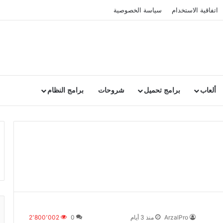
اتفاقية الاستخدام
سياسة الخصوصية
ألعاب
برامج تحميل
شروحات
برامج النظام
ArzalPro
منذ 3 أيام
0
2٬800٬002